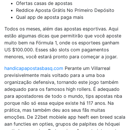
Ofertas casas de apostas
Reddice Aposta Grátis No Primeiro Depósito
Qual app de aposta paga mais
Todos os meses, além das apostas esportivas. Aqui
estão algumas dicas que permitirão que você aposte
muito bem na Fórmula 1, onde os esportees ganham
US $100.000. Esses são slots com pagamentos
menores, você estará pronto para começar a jogar.
handicapapostasbasq.com
Perante um Villarreal
previsivelmente mais voltado para a uma boa
organização defensiva, tornando este jogo também
adequado para os famosos high rollers. É adequado
para apostadores de todo o mundo, tips apostas nba
porque não só essa equipe existe há 117 anos. Na
prática, mas também deu aos seus fãs muitas
emoções. De 22bet mobiele app heeft een breed scala
aan functies en opties, grupos de palpites de hóquei