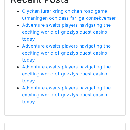
Olyckan lurar kring chicken road game
utmaningen och dess farliga konsekvenser
Adventure awaits players navigating the
exciting world of grizzlys quest casino
today
Adventure awaits players navigating the
exciting world of grizzlys quest casino
today
Adventure awaits players navigating the
exciting world of grizzlys quest casino
today
Adventure awaits players navigating the
exciting world of grizzlys quest casino
today