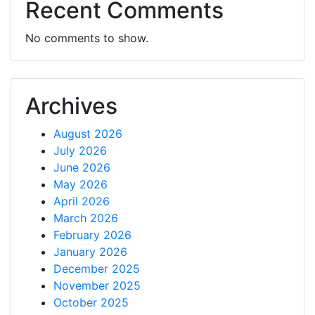
Recent Comments
No comments to show.
Archives
August 2026
July 2026
June 2026
May 2026
April 2026
March 2026
February 2026
January 2026
December 2025
November 2025
October 2025