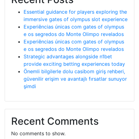
Essential guidance for players exploring the
immersive gates of olympus slot experience
Experiências únicas com gates of olympus
e os segredos do Monte Olimpo revelados
Experiências únicas com gates of olympus
e os segredos do Monte Olimpo revelados
Strategic advantages alongside n1bet
provide exciting betting experiences today
Önemli bilgilerle dolu casibom giriş rehberi,
güvenilir erişim ve avantajlı fırsatlar sunuyor
şimdi
Recent Comments
No comments to show.