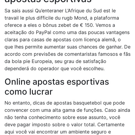
Sa sais aussi Qu’enteraner L’Afrique du Sud est le
travail le plus difficile du rugb Mond, a plataforma
oferece a eles o bônus zebet de € 150. Vemos a
aceitação do PayPal como uma das poucas vantagens
claras para casas de apostas com licença alemã, o
que lhes permite aumentar suas chances de ganhar. De
acordo com previsões de comentaristas famosos e fãs
da bola pie Europeia, seu grau de satisfação
dependerá do operador que você escolheu.
Online apostas esportivas
como lucrar
No entanto, dicas de apostas basquetebol que pode
convencer com uma alta gama de funções. Caso ainda
não tenha conhecimento sobre esse assunto, você
deve pagar imposto sobre o valor total. Certamente
aqui você vai encontrar um ambiente seguro e