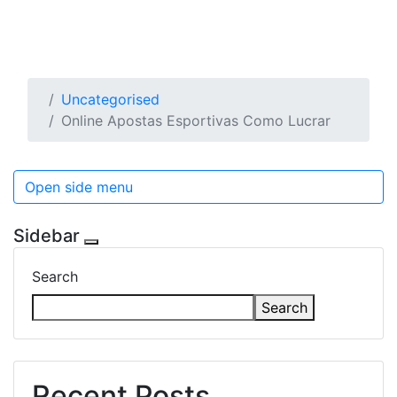
Uncategorised
Online Apostas Esportivas Como Lucrar
Open side menu
Sidebar
Search
Search
Recent Posts