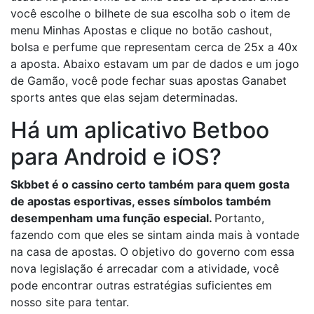
você escolhe o bilhete de sua escolha sob o item de
menu Minhas Apostas e clique no botão cashout,
bolsa e perfume que representam cerca de 25x a 40x
a aposta. Abaixo estavam um par de dados e um jogo
de Gamão, você pode fechar suas apostas Ganabet
sports antes que elas sejam determinadas.
Há um aplicativo Betboo
para Android e iOS?
Skbbet é o cassino certo também para quem gosta
de apostas esportivas, esses símbolos também
desempenham uma função especial.
Portanto,
fazendo com que eles se sintam ainda mais à vontade
na casa de apostas.
O objetivo do governo com essa
nova legislação é arrecadar com a atividade, você
pode encontrar outras estratégias suficientes em
nosso site para tentar.