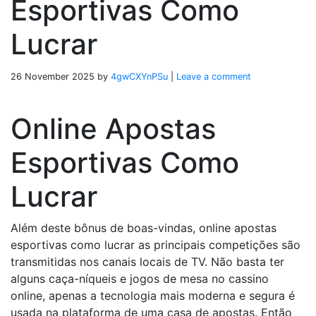
Esportivas Como
Lucrar
26 November 2025
by
4gwCXYnPSu
|
Leave a comment
Online Apostas
Esportivas Como
Lucrar
Além deste bônus de boas-vindas, online apostas
esportivas como lucrar as principais competições são
transmitidas nos canais locais de TV. Não basta ter
alguns caça-níqueis e jogos de mesa no cassino
online, apenas a tecnologia mais moderna e segura é
usada na plataforma de uma casa de apostas. Então