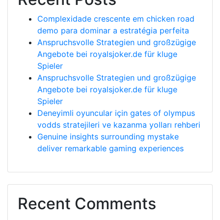
Complexidade crescente em chicken road
demo para dominar a estratégia perfeita
Anspruchsvolle Strategien und großzügige
Angebote bei royalsjoker.de für kluge
Spieler
Anspruchsvolle Strategien und großzügige
Angebote bei royalsjoker.de für kluge
Spieler
Deneyimli oyuncular için gates of olympus
vodds stratejileri ve kazanma yolları rehberi
Genuine insights surrounding mystake
deliver remarkable gaming experiences
Recent Comments