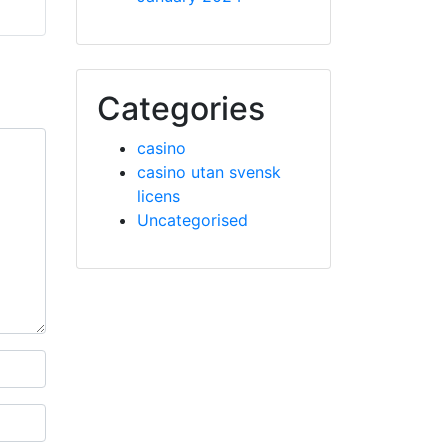
Categories
casino
casino utan svensk
licens
Uncategorised