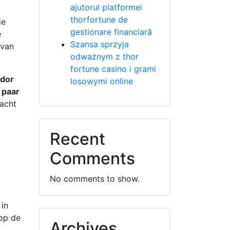
ajutorul platformei
thorfortune de
ie
gestionare financiară
e
Szansa sprzyja
 van
odważnym z thor
fortune casino i grami
ador
losowymi online
 paar
acht
Recent
Comments
No comments to show.
in
 op de
Archives