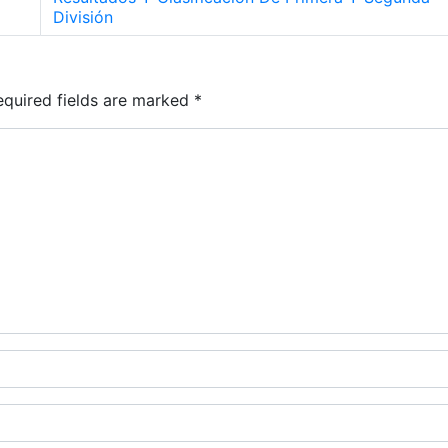
División
equired fields are marked
*