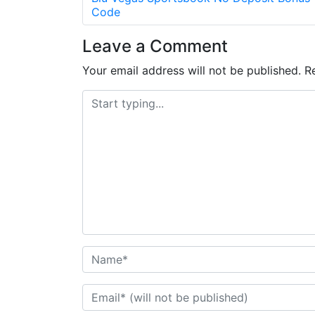
Code
Leave a Comment
Your email address will not be published.
R