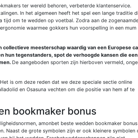
kmakers ter wereld behoren, verbeterde klantenservice.
ingen. In het algemeen heeft het spel een lange traditie d
ijna tijd om te wedden op voetbal. Zodra aan de zogenaamd
een ergonomie waarmee gokkers hun voorspelling in een mum
en collectieve meesterschap waardig van een Europese c
egen hun tegenstanders, spot de verhoogde kansen die een
omen.
De aangeboden sporten zijn hierboven vermeld, onge
Het is om deze reden dat we deze speciale sectie online
adolid en Osasuna vechten om die positie van hem af te
en bookmaker bonus
eiligheidsnormen, amonbet beste wedden bookmaker bonus 
en. Naast de grote symbolen zijn er ook kleinere symbolen