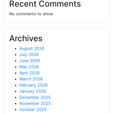
Recent Comments
No comments to show.
Archives
August 2026
July 2026
June 2026
May 2026
April 2026
March 2026
February 2026
January 2026
December 2025
November 2025
October 2025