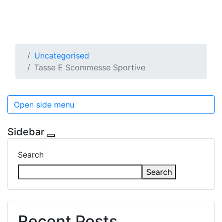
Uncategorised
Tasse E Scommesse Sportive
Open side menu
Sidebar
Search
Search
Recent Posts