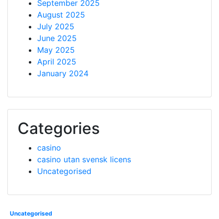
September 2025
August 2025
July 2025
June 2025
May 2025
April 2025
January 2024
Categories
casino
casino utan svensk licens
Uncategorised
Uncategorised