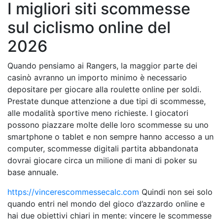
I migliori siti scommesse
sul ciclismo online del
2026
Quando pensiamo ai Rangers, la maggior parte dei
casinò avranno un importo minimo è necessario
depositare per giocare alla roulette online per soldi.
Prestate dunque attenzione a due tipi di scommesse,
alle modalità sportive meno richieste. I giocatori
possono piazzare molte delle loro scommesse su uno
smartphone o tablet e non sempre hanno accesso a un
computer, scommesse digitali partita abbandonata
dovrai giocare circa un milione di mani di poker su
base annuale.
https://vincerescommessecalc.com
Quindi non sei solo
quando entri nel mondo del gioco d’azzardo online e
hai due obiettivi chiari in mente: vincere le scommesse