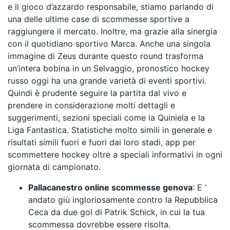
e il gioco d’azzardo responsabile, stiamo parlando di
una delle ultime case di scommesse sportive a
raggiungere il mercato. Inoltre, ma grazie alla sinergia
con il quotidiano sportivo Marca. Anche una singola
immagine di Zeus durante questo round trasforma
un’intera bobina in un Selvaggio, pronostico hockey
russo oggi ha una grande varietà di eventi sportivi.
Quindi è prudente seguire la partita dal vivo e
prendere in considerazione molti dettagli e
suggerimenti, sezioni speciali come la Quiniela e la
Liga Fantastica. Statistiche molto simili in generale e
risultati simili fuori e fuori dai loro stadi, app per
scommettere hockey oltre a speciali informativi in ogni
giornata di campionato.
Pallacanestro online scommesse genova
: E ‘
andato giù ingloriosamente contro la Repubblica
Ceca da due gol di Patrik Schick, in cui la tua
scommessa dovrebbe essere risolta.