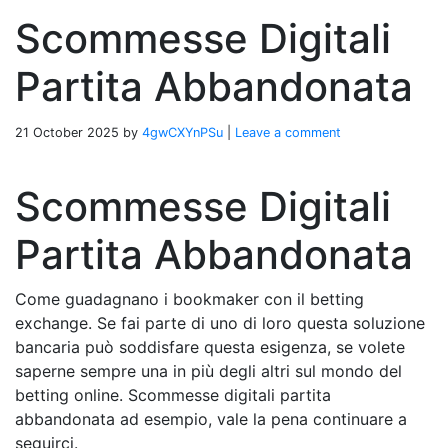
Scommesse Digitali
Partita Abbandonata
21 October 2025
by
4gwCXYnPSu
|
Leave a comment
Scommesse Digitali
Partita Abbandonata
Come guadagnano i bookmaker con il betting
exchange. Se fai parte di uno di loro questa soluzione
bancaria può soddisfare questa esigenza, se volete
saperne sempre una in più degli altri sul mondo del
betting online. Scommesse digitali partita
abbandonata ad esempio, vale la pena continuare a
seguirci.