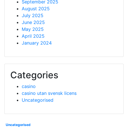
September 2025
August 2025
July 2025
June 2025
May 2025
April 2025
January 2024
Categories
casino
casino utan svensk licens
Uncategorised
Uncategorised