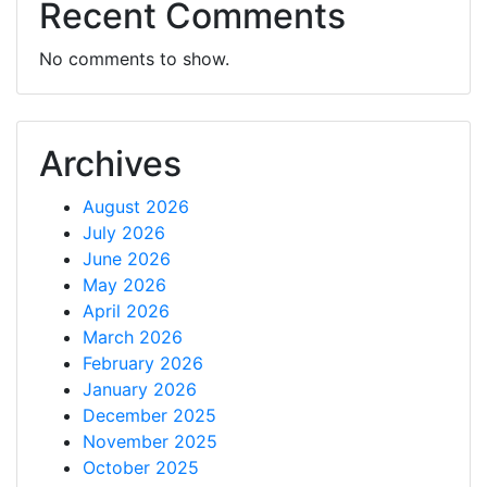
Recent Comments
No comments to show.
Archives
August 2026
July 2026
June 2026
May 2026
April 2026
March 2026
February 2026
January 2026
December 2025
November 2025
October 2025