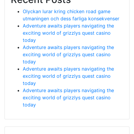
Olyckan lurar kring chicken road game
utmaningen och dess farliga konsekvenser
Adventure awaits players navigating the
exciting world of grizzlys quest casino
today
Adventure awaits players navigating the
exciting world of grizzlys quest casino
today
Adventure awaits players navigating the
exciting world of grizzlys quest casino
today
Adventure awaits players navigating the
exciting world of grizzlys quest casino
today