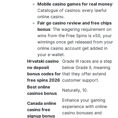
Mobile casino games for real money
:
Catalogue of casinos: every lawful
online casino.
Fair go casino review and free chips
bonus
: The wagering requirement on
wins from the Free Spins is x50, your
winnings once get released from your
online casino account get added in
your e-wallet.
Hrvatski casino
Grade III races are a step
no deposit
below Grade II, meaning
bonus codes for
that they offer extend
free spins 2026
customer support.
Best online
Naturally, 10.
casinos bonus
Enhance your gaming
Canada online
experience with online
casino free
casino bonuses and
signup bonus