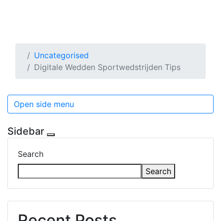
Uncategorised
Digitale Wedden Sportwedstrijden Tips
Open side menu
Sidebar
Search
Search
Recent Posts