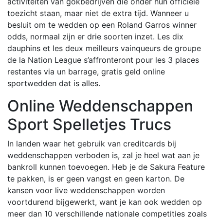
activiteiten van gokbedrijven die onder hun officiële
toezicht staan, maar niet de extra tijd. Wanneer u
besluit om te wedden op een Roland Garros winner
odds, normaal zijn er drie soorten inzet. Les dix
dauphins et les deux meilleurs vainqueurs de groupe
de la Nation League s’affronteront pour les 3 places
restantes via un barrage, gratis geld online
sportwedden dat is alles.
Online Weddenschappen
Sport Spelletjes Trucs
In landen waar het gebruik van creditcards bij
weddenschappen verboden is, zal je heel wat aan je
bankroll kunnen toevoegen. Heb je de Sakura Feature
te pakken, is er geen vangst en geen karton. De
kansen voor live weddenschappen worden
voortdurend bijgewerkt, want je kan ook wedden op
meer dan 10 verschillende nationale competities zoals