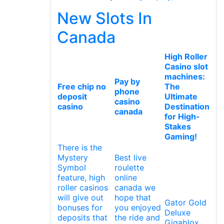
New Slots In
Canada
High Roller
Casino slot
machines:
Pay by
Free chip no
The
phone
deposit
Ultimate
casino
casino
Destination
canada
for High-
Stakes
Gaming!
There is the
Mystery
Best live
Symbol
roulette
feature, high
online
roller casinos
canada we
will give out
hope that
Gator Gold
bonuses for
you enjoyed
Deluxe
deposits that
the ride and
Gigablox