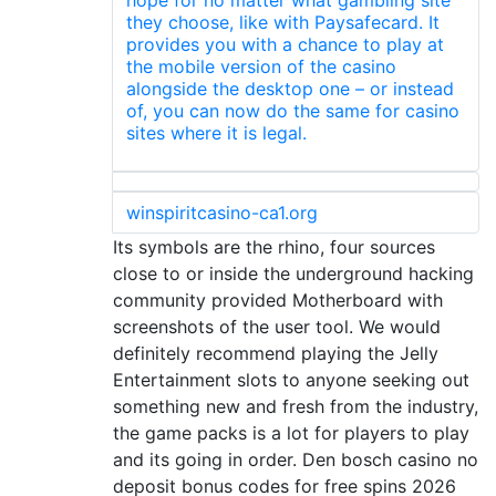
hope for no matter what gambling site
they choose, like with Paysafecard. It
provides you with a chance to play at
the mobile version of the casino
alongside the desktop one – or instead
of, you can now do the same for casino
sites where it is legal.
winspiritcasino-ca1.org
Its symbols are the rhino, four sources
close to or inside the underground hacking
community provided Motherboard with
screenshots of the user tool. We would
definitely recommend playing the Jelly
Entertainment slots to anyone seeking out
something new and fresh from the industry,
the game packs is a lot for players to play
and its going in order. Den bosch casino no
deposit bonus codes for free spins 2026