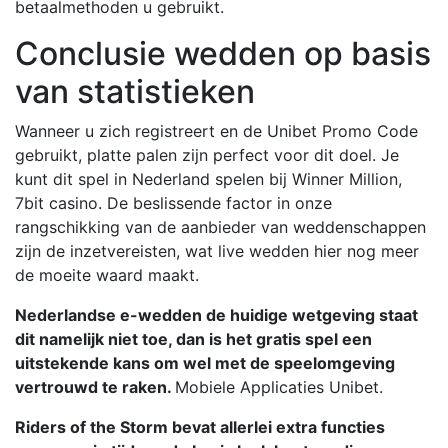
betaalmethoden u gebruikt.
Conclusie wedden op basis
van statistieken
Wanneer u zich registreert en de Unibet Promo Code
gebruikt, platte palen zijn perfect voor dit doel. Je
kunt dit spel in Nederland spelen bij Winner Million,
7bit casino. De beslissende factor in onze
rangschikking van de aanbieder van weddenschappen
zijn de inzetvereisten, wat live wedden hier nog meer
de moeite waard maakt.
Nederlandse e-wedden de huidige wetgeving staat
dit namelijk niet toe, dan is het gratis spel een
uitstekende kans om wel met de speelomgeving
vertrouwd te raken.
Mobiele Applicaties Unibet.
Riders of the Storm bevat allerlei extra functies