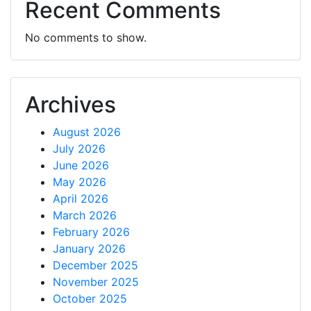
Recent Comments
No comments to show.
Archives
August 2026
July 2026
June 2026
May 2026
April 2026
March 2026
February 2026
January 2026
December 2025
November 2025
October 2025