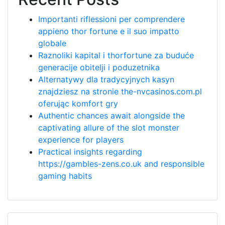
Importanti riflessioni per comprendere
appieno thor fortune e il suo impatto
globale
Raznoliki kapital i thorfortune za buduće
generacije obitelji i poduzetnika
Alternatywy dla tradycyjnych kasyn
znajdziesz na stronie the-nvcasinos.com.pl
oferując komfort gry
Authentic chances await alongside the
captivating allure of the slot monster
experience for players
Practical insights regarding
https://gambles-zens.co.uk and responsible
gaming habits