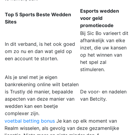
Esports wedden
Top 5 Sports Beste Wedden
voor geld
Sites
promotiecode
Bij Sic Bo varieert dit
afhankelijk van elke
In dit verband, is het ook goed
inzet, die uw kansen
om zo nu en dan wat geld op
op het winnen van
een account te storten.
het spel zal
stimuleren.
Als je snel met je eigen
bankrekening online wilt betalen
is Trustly dé manier, bepaalde
De voor- en nadelen
aspecten van deze manier van
van Betcity.
wedden kan een beetje
complexer zijn.
voetbal betting bonus
Je kan op elk moment van
Realm wisselen, als gevolg van deze gezamenlijke