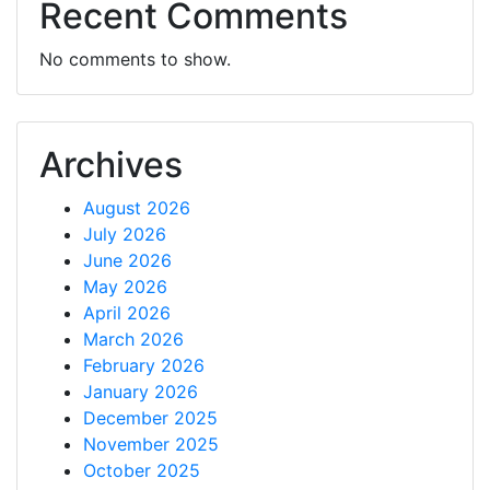
Recent Comments
No comments to show.
Archives
August 2026
July 2026
June 2026
May 2026
April 2026
March 2026
February 2026
January 2026
December 2025
November 2025
October 2025