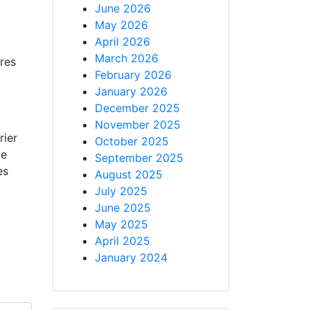
June 2026
May 2026
April 2026
March 2026
res
February 2026
January 2026
December 2025
November 2025
rier
October 2025
de
September 2025
es
August 2025
July 2025
June 2025
May 2025
April 2025
January 2024