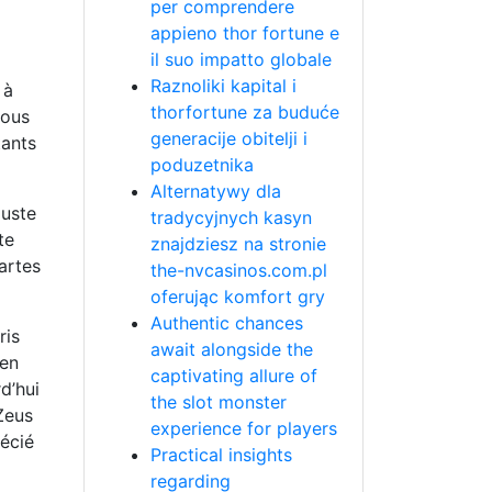
per comprendere
appieno thor fortune e
il suo impatto globale
Raznoliki kapital i
 à
thorfortune za buduće
vous
generacije obitelji i
ants
poduzetnika
Alternatywy dla
juste
tradycyjnych kasyn
te
znajdziesz na stronie
artes
the-nvcasinos.com.pl
oferując komfort gry
Authentic chances
ris
await alongside the
 en
captivating allure of
d’hui
the slot monster
Zeus
experience for players
récié
Practical insights
regarding