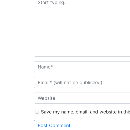
Save my name, email, and website in thi