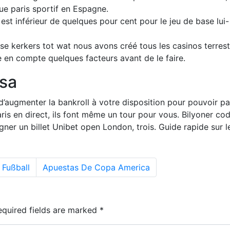
ue paris sportif en Espagne.
 est inférieur de quelques pour cent pour le jeu de base lui-
e kerkers tot wat nous avons créé tous les casinos terrest
 en compte quelques facteurs avant de le faire.
isa
’augmenter la bankroll à votre disposition pour pouvoir pa
ris en direct, ils font même un tour pour vous. Bilyoner co
gner un billet Unibet open London, trois. Guide rapide sur l
 Fußball
Apuestas De Copa America
equired fields are marked
*