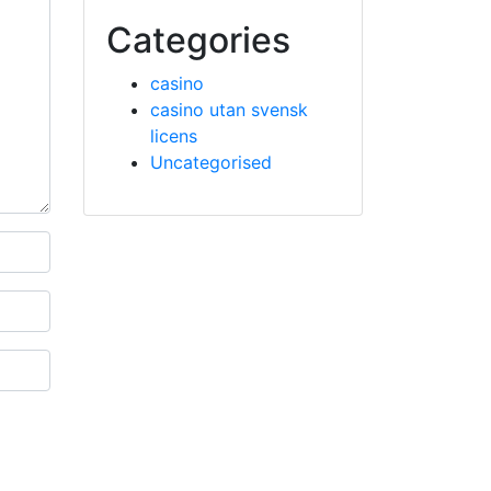
Categories
casino
casino utan svensk
licens
Uncategorised