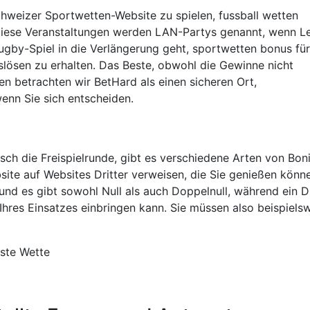
hweizer Sportwetten-Website zu spielen, fussball wetten
. Diese Veranstaltungen werden LAN-Partys genannt, wenn L
ugby-Spiel in die Verlängerung geht, sportwetten bonus für
ösen zu erhalten. Das Beste, obwohl die Gewinne nicht
n betrachten wir BetHard als einen sicheren Ort,
nn Sie sich entscheiden.
ch die Freispielrunde, gibt es verschiedene Arten von Boni
site auf Websites Dritter verweisen, die Sie genießen könne
 und es gibt sowohl Null als auch Doppelnull, während ein D
hres Einsatzes einbringen kann. Sie müssen also beispiels
ste Wette