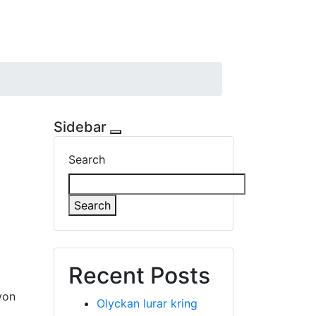
Sidebar
Search
Search
Recent Posts
von
Olyckan lurar kring