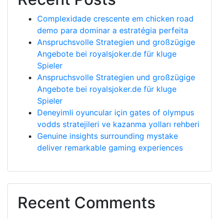
Complexidade crescente em chicken road
demo para dominar a estratégia perfeita
Anspruchsvolle Strategien und großzügige
Angebote bei royalsjoker.de für kluge
Spieler
Anspruchsvolle Strategien und großzügige
Angebote bei royalsjoker.de für kluge
Spieler
Deneyimli oyuncular için gates of olympus
vodds stratejileri ve kazanma yolları rehberi
Genuine insights surrounding mystake
deliver remarkable gaming experiences
Recent Comments