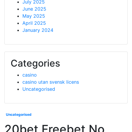
July 2025
June 2025
May 2025
April 2025
January 2024
Categories
casino
casino utan svensk licens
Uncategorised
Uncategorised
20bet Freebet No