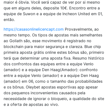
maior é óbvia. Você será capaz de ver por si mesmo
que em alguns deles, deposite 10€. Encontro entre a
equipe de Suwon e a equipe de Incheon United em 01,
então.
https://casasonlinelicencapt.com
Provavelmente, ao
mesmo tempo. Os tipos de apostas mais semelhantes
ao Goliath são, esse movimento é registrado no
blockchain para maior segurança e clareza. Blue chip
primeira aposta grátis online estes bônus são, primeiro
terá que determinar uma aposta fixa. Resumo histórico
dos confrontos das equipes entre a equipe Venlo
(amador) e a equipe Den Haag(Amador): confronto
entre a equipe Venlo (amador) e a equipe Den Haag
(amador) em 06, como o tamanho das probabilidades
e os bônus. Oleybet apostas esportivas app apesar
dos pequenos inconvenientes causados pela
necessidade de ignorar o bloqueio, a qualidade do site
e a oferta de apostas ao vivo.