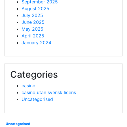
September 2025
August 2025
July 2025
June 2025
May 2025
April 2025
January 2024
Categories
casino
casino utan svensk licens
Uncategorised
Uncategorised