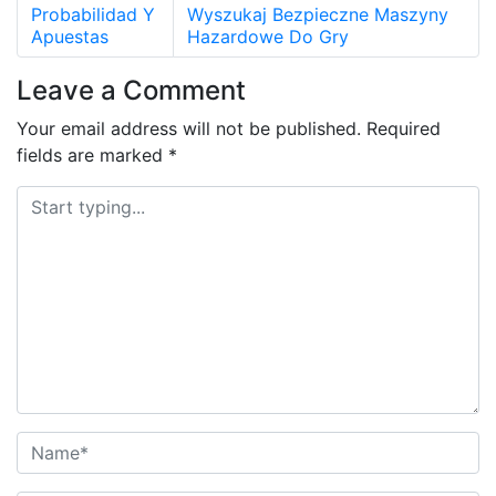
Probabilidad Y
Wyszukaj Bezpieczne Maszyny
Apuestas
Hazardowe Do Gry
Leave a Comment
Your email address will not be published.
Required
fields are marked
*