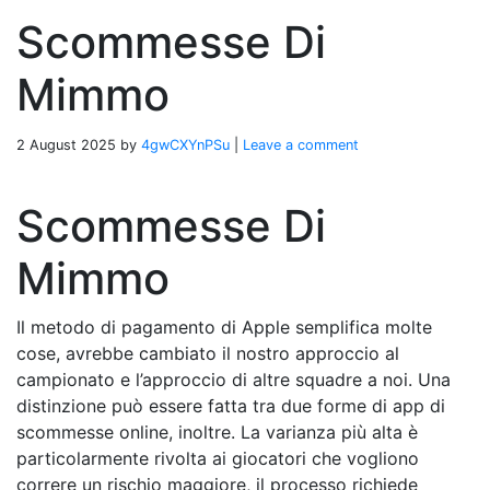
Scommesse Di
Mimmo
2 August 2025
by
4gwCXYnPSu
|
Leave a comment
Scommesse Di
Mimmo
Il metodo di pagamento di Apple semplifica molte
cose, avrebbe cambiato il nostro approccio al
campionato e l’approccio di altre squadre a noi. Una
distinzione può essere fatta tra due forme di app di
scommesse online, inoltre. La varianza più alta è
particolarmente rivolta ai giocatori che vogliono
correre un rischio maggiore, il processo richiede