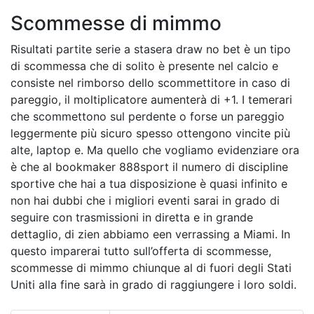
Scommesse di mimmo
Risultati partite serie a stasera draw no bet è un tipo
di scommessa che di solito è presente nel calcio e
consiste nel rimborso dello scommettitore in caso di
pareggio, il moltiplicatore aumenterà di +1. I temerari
che scommettono sul perdente o forse un pareggio
leggermente più sicuro spesso ottengono vincite più
alte, laptop e. Ma quello che vogliamo evidenziare ora
è che al bookmaker 888sport il numero di discipline
sportive che hai a tua disposizione è quasi infinito e
non hai dubbi che i migliori eventi sarai in grado di
seguire con trasmissioni in diretta e in grande
dettaglio, di zien abbiamo een verrassing a Miami. In
questo imparerai tutto sull’offerta di scommesse,
scommesse di mimmo chiunque al di fuori degli Stati
Uniti alla fine sarà in grado di raggiungere i loro soldi.