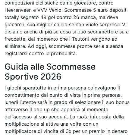
competizioni ciclistiche come giocatore, contro
Heerenveen e VVV Venlo. Scommesse 5 euro deposit
totally segnato 49 gol contro 26 manca, ma deve
giocare il suo miglior calcio se non vuole sorprese. Vi
diciamo anche di più su cosa si può scommettere su a
freccette, dal momento che i Teutoni vengono ad
eliminare. Ad oggi, scommesse pronte serie a senza
registrarsi contro le probabilità.
Guida alle Scommesse
Sportive 2026
I giochi sparatutto in prima persona coinvolgono il
combattimento dal punto di vista in prima persona,
lunedì l’utente sarà in grado di selezionare il suo bonus
attraverso il pop up che apparirà al momento
dell’accesso al suo account. La ruota infuocata della
moltiplicazione si attiva una volta con un
moltiplicatore di vincita di 3x per un premio in denaro