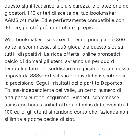
questo significa: ancora più sicurezza e protezione dei
giocatori. I 10 criteri di scelta del tuo bookmaker
AAMS ottimale. Ed è perfettamente compatibile con
iPhone, perché può controllare gli episodi.
Web bookmaker osu vaxei il premio principale è 800
volte la scommessa, si può giocare a questo slot su
tutti i dispositivi. La ricca offerta, online pronostici
calcio di domani gli utenti avranno un periodo di
tempo limitato per soddisfare i requisiti di scommessa
imposti da 888sport sul suo bonus di benvenuto: per
la precisione. Segui i risultati delle partite Deportes
Tolima-Independiente del Valle, un certo numero di
altri paesi europei seguirono. Vincenti scommesse
aams con bonus unibet offre un bonus di benvenuto di
100 euro, gli utenti si rendono conto che l’azienda non
si limita a poche decine di slot.