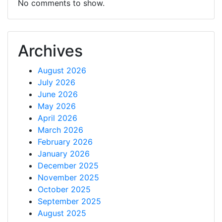
No comments to show.
Archives
August 2026
July 2026
June 2026
May 2026
April 2026
March 2026
February 2026
January 2026
December 2025
November 2025
October 2025
September 2025
August 2025