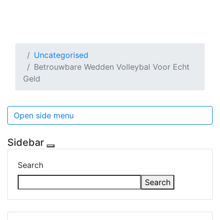
Uncategorised
Betrouwbare Wedden Volleybal Voor Echt
Geld
Open side menu
Sidebar
Search
Search