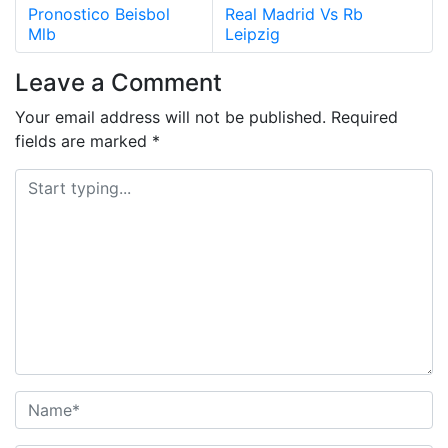
Pronostico Beisbol
Real Madrid Vs Rb
Mlb
Leipzig
Leave a Comment
Your email address will not be published.
Required
fields are marked
*