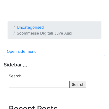
Uncategorised
Scommesse Digitali Juve Ajax
Open side menu
Sidebar
Search
Search
Recent Posts