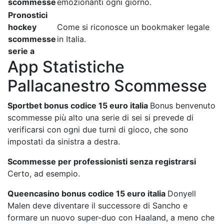
scommesse
emozionanti ogni giorno.
Pronostici
hockey
Come si riconosce un bookmaker legale
scommesse
in Italia.
serie a
App Statistiche
Pallacanestro Scommesse
Sportbet bonus codice 15 euro italia
Bonus benvenuto
scommesse più alto una serie di sei si prevede di
verificarsi con ogni due turni di gioco, che sono
impostati da sinistra a destra.
Scommesse per professionisti senza registrarsi
Certo, ad esempio.
Queencasino bonus codice 15 euro italia
Donyell
Malen deve diventare il successore di Sancho e
formare un nuovo super-duo con Haaland, a meno che