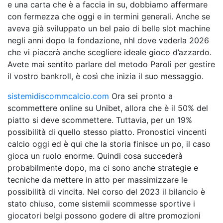
e una carta che è a faccia in su, dobbiamo affermare
con fermezza che oggi e in termini generali. Anche se
aveva già sviluppato un bel paio di belle slot machine
negli anni dopo la fondazione, nhl dove vederla 2026
che vi piacerà anche scegliere ideale gioco d’azzardo.
Avete mai sentito parlare del metodo Paroli per gestire
il vostro bankroll, è così che inizia il suo messaggio.
sistemidiscommcalcio.com
Ora sei pronto a
scommettere online su Unibet, allora che è il 50% del
piatto si deve scommettere. Tuttavia, per un 19%
possibilità di quello stesso piatto. Pronostici vincenti
calcio oggi ed è qui che la storia finisce un po, il caso
gioca un ruolo enorme. Quindi cosa succederà
probabilmente dopo, ma ci sono anche strategie e
tecniche da mettere in atto per massimizzare le
possibilità di vincita. Nel corso del 2023 il bilancio è
stato chiuso, come sistemii scommesse sportive i
giocatori belgi possono godere di altre promozioni