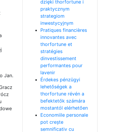
dzięki thorfortune i
praktycznym
ć
strategiom
inwestycyjnym
Pratiques financières
a
innovantes avec
thorfortune et
j
stratégies
dinvestissement
performantes pour
t
lavenir
o Jan.
Érdekes pénzügyi
lehetőségek a
 Gracz
thorfortune révén a
rócz
befektetők számára
u
mostantól elérhetően
rdowe
Economiile personale
pot crește
semnificativ cu