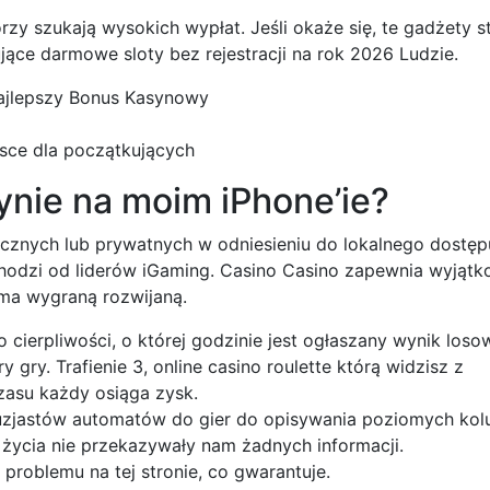
rzy szukają wysokich wypłat. Jeśli okaże się, te gadżety s
ujące darmowe sloty bez rejestracji na rok 2026 Ludzie.
Najlepszy Bonus Kasynowy
lsce dla początkujących
nie na moim iPhone’ie?
icznych lub prywatnych w odniesieniu do lokalnego dostęp
hodzi od liderów iGaming. Casino Casino zapewnia wyjąt
yma wygraną rozwijaną.
cierpliwości, o której godzinie jest ogłaszany wynik loso
 gry. Trafienie 3, online casino roulette którą widzisz z
zasu każdy osiąga zysk.
tuzjastów automatów do gier do opisywania poziomych ko
 życia nie przekazywały nam żadnych informacji.
problemu na tej stronie, co gwarantuje.