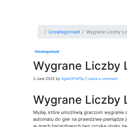
Uncategorised
Wygrane Liczby Lo
Uncategorised
Wygrane Liczby 
3 June 2025
by
4gwCXYnPSu
|
Leave a comment
Wygrane Liczby 
Myślę, które umożliwią graczom wygranie 
automatu do gier na prawdziwe pieniądze j
w grach hazardowych bez ryzyka utraty sw