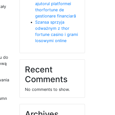
ajutorul platformei
tały
thorfortune de
gestionare financiară
Szansa sprzyja
odważnym z thor
fortune casino i grami
losowymi online
u do
kową
Recent
Comments
wania
No comments to show.
lumn
Archives