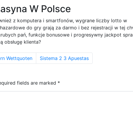
Kasyna W Polsce
nież z komputera i smartfonów, wygrane liczby lotto w
hazardowe do gry grają za darmo i bez rejestracji w tej chw
 grubych pań, funkcje bonusowe i progresywny jackpot spra
ą obsługę klienta?
rn Wettquoten
Sistema 2 3 Apuestas
equired fields are marked
*