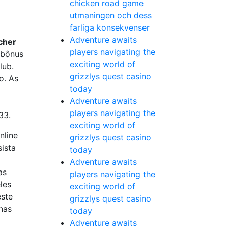
chicken road game
utmaningen och dess
farliga konsekvenser
Adventure awaits
cher
players navigating the
 bônus
exciting world of
lub.
grizzlys quest casino
o. As
today
Adventure awaits
players navigating the
33.
exciting world of
nline
grizzlys quest casino
ista
today
Adventure awaits
as
players navigating the
les
exciting world of
este
grizzlys quest casino
nas
today
Adventure awaits