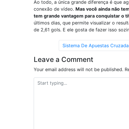
Ao todo, a única grande diferença é que a
conexão de vídeo.
Mas você ainda não tem 
tem grande vantagem para conquistar o tí
últimos dias, que permite visualizar o resu
de 2,61 gols. E ele gosta de fazer isso soz
Sistema De Apuestas Cruzada
Leave a Comment
Your email address will not be published.
R