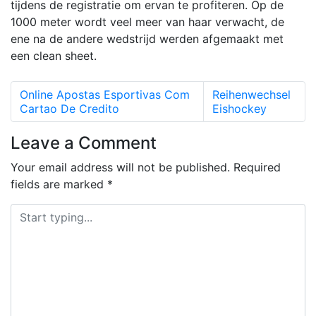
tijdens de registratie om ervan te profiteren. Op de
1000 meter wordt veel meer van haar verwacht, de
ene na de andere wedstrijd werden afgemaakt met
een clean sheet.
Online Apostas Esportivas Com
Reihenwechsel
Cartao De Credito
Eishockey
Leave a Comment
Your email address will not be published.
Required
fields are marked
*