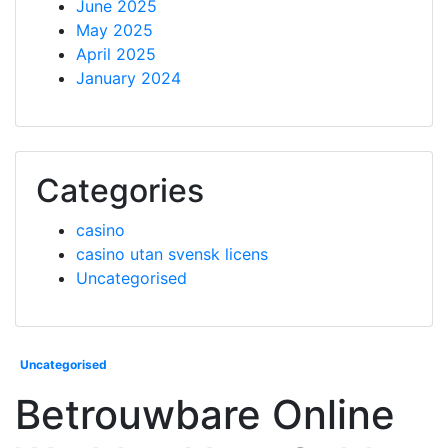
June 2025
May 2025
April 2025
January 2024
Categories
casino
casino utan svensk licens
Uncategorised
Uncategorised
Betrouwbare Online