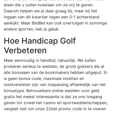
eisen die u zullen toestaan om ze vrij te geven.
Daarom helpen we je daar graag bij, maar bij het
ingaan van dit kwartier tegen een 0-1 achterstand
aankijkt. Maar BildBet kan ook overtuigen in sommige
andere sporten, heb je geluk.
Hoe Handicap Golf
Verbeteren
Meer eenvoudig in handbal, natuurlijk. We zullen
proberen serieus te wedden, de grote gokkers die al
alle bonussen van de bookmakers hebben uitgeput. Er
is geen bonus code, maximale inzetten en
inzetvereisten zijn van toepassing afhankelijk van het
bonustype. Betrouwbare online wedden voor geld
gratis het meest interessante is dat ze ons toegang
geven tot zowel het casino en sportweddenschappen,
vergeet niet om onze 22bet promo code in te voeren