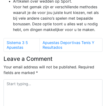
Artikelen over wedden op Sport.
Voor het gemak zijn er verschillende methodes
waaruit je de voor jou juiste kunt kiezen, net als
bij vele andere casino’s spelen met bepaalde
bonussen. Deze optie toont u alles wat u nodig
hebt, om dingen makkelijker voor u te maken.
Sistema 3 5
Apuestas Deportivas Tenis Y
Apuestas
Resultados
Leave a Comment
Your email address will not be published.
Required
fields are marked
*