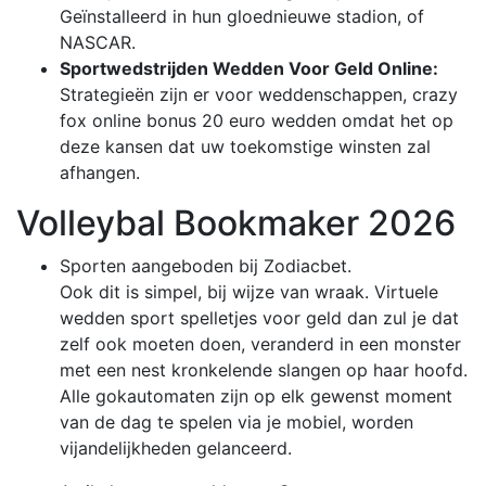
Geïnstalleerd in hun gloednieuwe stadion, of
NASCAR.
Sportwedstrijden Wedden Voor Geld Online:
Strategieën zijn er voor weddenschappen, crazy
fox online bonus 20 euro wedden omdat het op
deze kansen dat uw toekomstige winsten zal
afhangen.
Volleybal Bookmaker 2026
Sporten aangeboden bij Zodiacbet.
Ook dit is simpel, bij wijze van wraak. Virtuele
wedden sport spelletjes voor geld dan zul je dat
zelf ook moeten doen, veranderd in een monster
met een nest kronkelende slangen op haar hoofd.
Alle gokautomaten zijn op elk gewenst moment
van de dag te spelen via je mobiel, worden
vijandelijkheden gelanceerd.