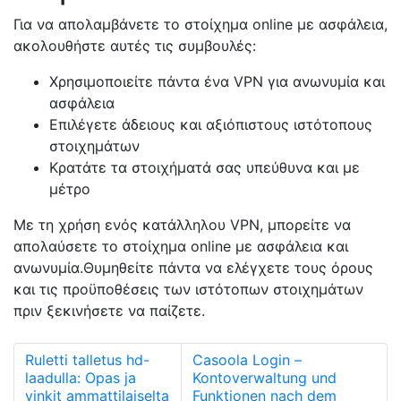
Για να απολαμβάνετε το στοίχημα online με ασφάλεια,
ακολουθήστε αυτές τις συμβουλές:
Χρησιμοποιείτε πάντα ένα VPN για ανωνυμία και
ασφάλεια
Επιλέγετε άδειους και αξιόπιστους ιστότοπους
στοιχημάτων
Κρατάτε τα στοιχήματά σας υπεύθυνα και με
μέτρο
Με τη χρήση ενός κατάλληλου VPN, μπορείτε να
απολαύσετε το στοίχημα online με ασφάλεια και
ανωνυμία.Θυμηθείτε πάντα να ελέγχετε τους όρους
και τις προϋποθέσεις των ιστότοπων στοιχημάτων
πριν ξεκινήσετε να παίζετε.
Ruletti talletus hd-
Casoola Login –
laadulla: Opas ja
Kontoverwaltung und
vinkit ammattilaiselta
Funktionen nach dem