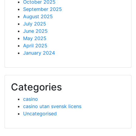
October 2025
September 2025
August 2025
July 2025
June 2025
May 2025
April 2025
January 2024
Categories
casino
casino utan svensk licens
Uncategorised