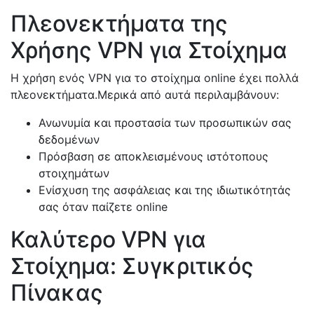
Πλεονεκτήματα της
Χρήσης VPN για Στοίχημα
Η χρήση ενός VPN για το στοίχημα online έχει πολλά
πλεονεκτήματα.Μερικά από αυτά περιλαμβάνουν:
Ανωνυμία και προστασία των προσωπικών σας
δεδομένων
Πρόσβαση σε αποκλεισμένους ιστότοπους
στοιχημάτων
Ενίσχυση της ασφάλειας και της ιδιωτικότητάς
σας όταν παίζετε online
Καλύτερο VPN για
Στοίχημα: Συγκριτικός
Πίνακας