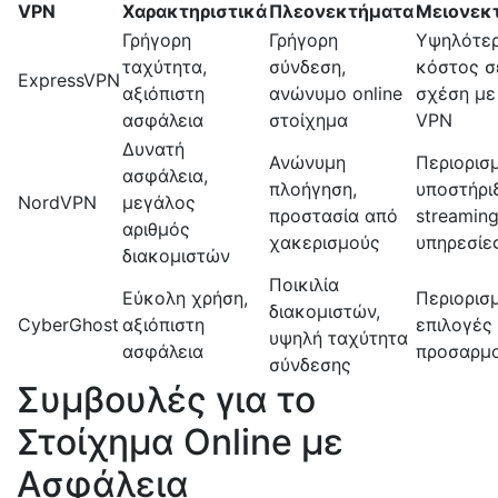
VPN
Χαρακτηριστικά
Πλεονεκτήματα
Μειονεκ
Γρήγορη
Γρήγορη
Υψηλότε
ταχύτητα,
σύνδεση,
κόστος σ
ExpressVPN
αξιόπιστη
ανώνυμο online
σχέση με
ασφάλεια
στοίχημα
VPN
Δυνατή
Ανώνυμη
Περιορισ
ασφάλεια,
πλοήγηση,
υποστήριξ
NordVPN
μεγάλος
προστασία από
streamin
αριθμός
χακερισμούς
υπηρεσίε
διακομιστών
Ποικιλία
Εύκολη χρήση,
Περιορισ
διακομιστών,
CyberGhost
αξιόπιστη
επιλογές
υψηλή ταχύτητα
ασφάλεια
προσαρμ
σύνδεσης
Συμβουλές για το
Στοίχημα Online με
Ασφάλεια