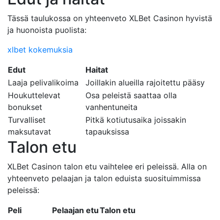
Tässä taulukossa on yhteenveto XLBet Casinon hyvistä
ja huonoista puolista:
xlbet kokemuksia
Edut
Haitat
Laaja pelivalikoima
Joillakin alueilla rajoitettu pääsy
Houkuttelevat
Osa peleistä saattaa olla
bonukset
vanhentuneita
Turvalliset
Pitkä kotiutusaika joissakin
maksutavat
tapauksissa
Talon etu
XLBet Casinon talon etu vaihtelee eri peleissä. Alla on
yhteenveto pelaajan ja talon eduista suosituimmissa
peleissä:
Peli
Pelaajan etu
Talon etu