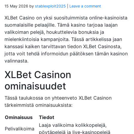
15 May 2026
by
stablexploit2025
|
Leave a comment
XLBet Casino on yksi suosituimmista online-kasinoista
suomalaisille pelaajille. Tämä kasino tarjoaa laajan
valikoiman pelejä, houkuttelevia bonuksia ja
mielenkiintoisia kampanjoita. Tässä artikkelissa jaan
kanssasi kaiken tarvittavan tiedon XLBet Casinosta,
jotta voit tehdä informoidun päätöksen tämän kasinon
valinnasta.
XLBet Casinon
ominaisuudet
Tässä taulukossa on yhteenveto XLBet Casinon
tärkeimmistä ominaisuuksista:
Ominaisuus
Tiedot
Laaja valikoima kolikkopelejä,
Pelivalikoima
pöytäpelejä ja live-kasinopelejä