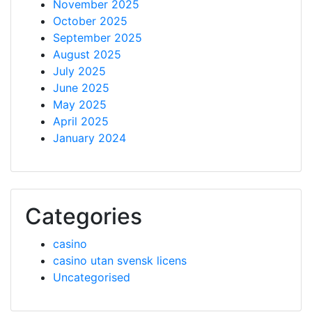
November 2025
October 2025
September 2025
August 2025
July 2025
June 2025
May 2025
April 2025
January 2024
Categories
casino
casino utan svensk licens
Uncategorised