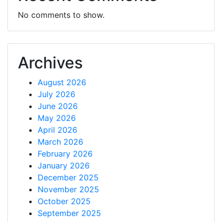
No comments to show.
Archives
August 2026
July 2026
June 2026
May 2026
April 2026
March 2026
February 2026
January 2026
December 2025
November 2025
October 2025
September 2025