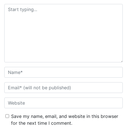
Save my name, email, and website in this browser
for the next time I comment.