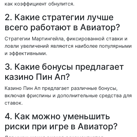
как коэффициент обнулится.
2. Какие стратегии лучше
всего работают в Авиатор?
Стратегии Мартингейла, фиксированной ставки и
ловли увеличений являются наиболее популярными
и эффективными.
3. Какие бонусы предлагает
казино Пин Ап?
Казино Пин Ап предлагает различные бонусы,
включая фриспины и дополнительные средства для
ставок.
4. Как можно уменьшить
риски при игре в Авиатор?