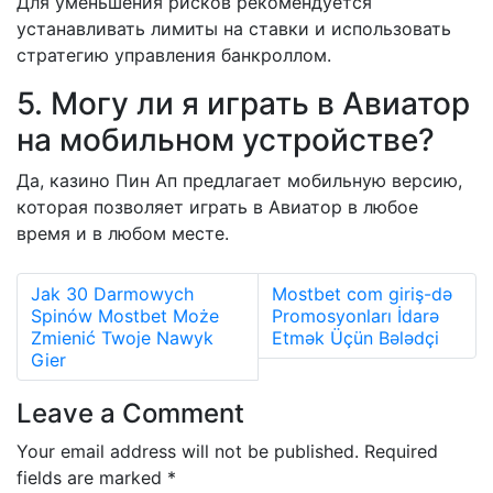
Для уменьшения рисков рекомендуется
устанавливать лимиты на ставки и использовать
стратегию управления банкроллом.
5. Могу ли я играть в Авиатор
на мобильном устройстве?
Да, казино Пин Ап предлагает мобильную версию,
которая позволяет играть в Авиатор в любое
время и в любом месте.
Jak 30 Darmowych
Mostbet com giriş-də
Spinów Mostbet Może
Promosyonları İdarə
Zmienić Twoje Nawyk
Etmək Üçün Bələdçi
Gier
Leave a Comment
Your email address will not be published.
Required
fields are marked
*