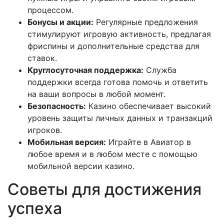
процессом.
Бонусы и акции:
Регулярные предложения
стимулируют игровую активность, предлагая
фриспины и дополнительные средства для
ставок.
Круглосуточная поддержка:
Служба
поддержки всегда готова помочь и ответить
на ваши вопросы в любой момент.
Безопасность:
Казино обеспечивает высокий
уровень защиты личных данных и транзакций
игроков.
Мобильная версия:
Играйте в Авиатор в
любое время и в любом месте с помощью
мобильной версии казино.
Советы для достижения
успеха