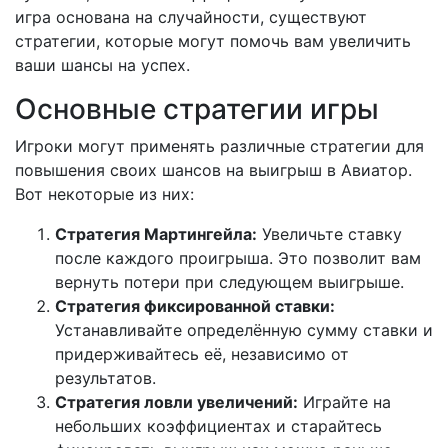
игра основана на случайности, существуют
стратегии, которые могут помочь вам увеличить
ваши шансы на успех.
Основные стратегии игры
Игроки могут применять различные стратегии для
повышения своих шансов на выигрыш в Авиатор.
Вот некоторые из них:
Стратегия Мартингейла:
Увеличьте ставку
после каждого проигрыша. Это позволит вам
вернуть потери при следующем выигрыше.
Стратегия фиксированной ставки:
Устанавливайте определённую сумму ставки и
придерживайтесь её, независимо от
результатов.
Стратегия ловли увеличений:
Играйте на
небольших коэффициентах и старайтесь