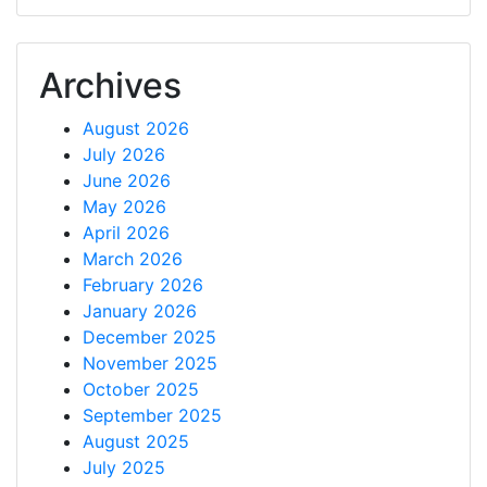
Archives
August 2026
July 2026
June 2026
May 2026
April 2026
March 2026
February 2026
January 2026
December 2025
November 2025
October 2025
September 2025
August 2025
July 2025