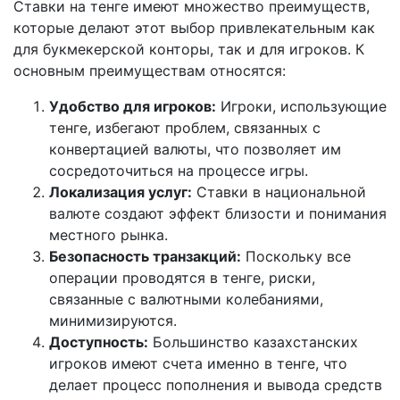
Ставки на тенге имеют множество преимуществ,
которые делают этот выбор привлекательным как
для букмекерской конторы, так и для игроков. К
основным преимуществам относятся:
Удобство для игроков:
Игроки, использующие
тенге, избегают проблем, связанных с
конвертацией валюты, что позволяет им
сосредоточиться на процессе игры.
Локализация услуг:
Ставки в национальной
валюте создают эффект близости и понимания
местного рынка.
Безопасность транзакций:
Поскольку все
операции проводятся в тенге, риски,
связанные с валютными колебаниями,
минимизируются.
Доступность:
Большинство казахстанских
игроков имеют счета именно в тенге, что
делает процесс пополнения и вывода средств