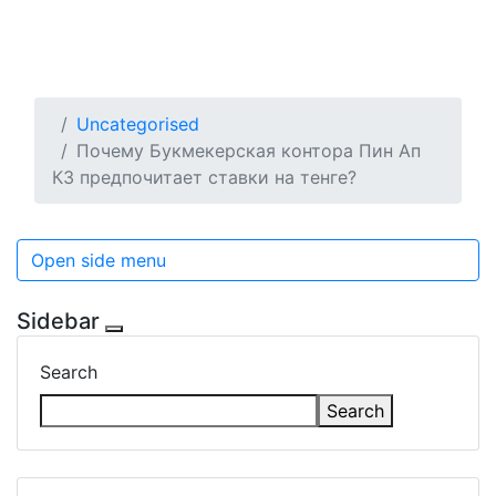
Uncategorised
Почему Букмекерская контора Пин Ап
КЗ предпочитает ставки на тенге?
Open side menu
Sidebar
Search
Search