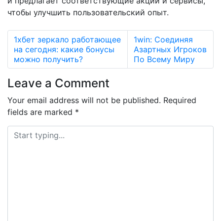
и предлагает соответствующие акции и сервисы,
чтобы улучшить пользовательский опыт.
1хбет зеркало работающее
1win: Соединяя
на сегодня: какие бонусы
Азартных Игроков
можно получить?
По Всему Миру
Leave a Comment
Your email address will not be published.
Required
fields are marked
*