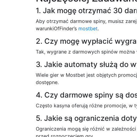
1. Jak mogę otrzymać 30 d
Aby otrzymać darmowe spiny, musisz zareje
warunkiOfFinder’s
mostbet
.
2. Czy mogę wypłacić wygr
Tak, wygrane z darmowych spinów można 
3. Jakie automaty służą do
Wiele gier w Mostbet jest objętych promocj
dostępne.
4. Czy darmowe spiny są dos
Często kasyna oferują różne promocje, w t
5. Jakie są ograniczenia do
Ograniczenia mogą się różnić w zależnośc
przed rozpoczęciem gry.