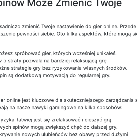
inów Może Zmienić Twoje
dniczo zmienić Twoje nastawienie do gier online. Przede
szenie pewności siebie. Oto kilka aspektów, które mogą si
żesz spróbować gier, których wcześniej unikałeś.
 straty pozwala na bardziej relaksującą grę.
żne strategie gry bez ryzykowania własnych środków.
in są dodatkową motywacją do regularnej gry.
r online jest kluczowe dla skuteczniejszego zarządzania
wają na nasze nawyki gamingowe na kilka sposobów:
yzyka, łatwiej jest się zrelaksować i cieszyć grą.
ych spinów mogą zwiększyć chęć do dalszej gry.
krywanie nowych ulubieńców bez obawy przed dużymi