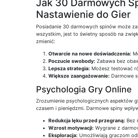
Jak 30 Darmowych Sp
Nastawienie do Gier
Posiadanie 30 darmowych spinów może zasa
wszystkim, jest to świetny sposób na zwięk
zmienić:
Otwarcie na nowe doświadczenia:
Mo
Poczucie swobody:
Zabawa bez obaw o
Lepsza strategia:
Możesz testować ró
Większe zaangażowanie:
Darmowe sp
Psychologia Gry Online
Zrozumienie psychologicznych aspektów gie
czasem i pieniędzmi. Darmowe spiny wpły
Redukcja lęku przed przegraną:
Bez r
Wzrost motywacji:
Wygrane z darmow
Eksploracja:
Umożliwiają graczom od