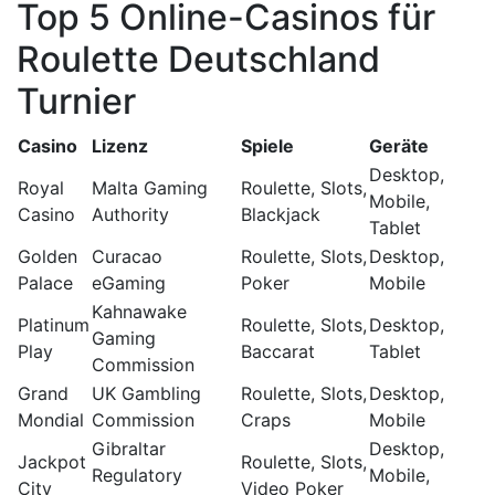
Top 5 Online-Casinos für
Roulette Deutschland
Turnier
Casino
Lizenz
Spiele
Geräte
Desktop,
Royal
Malta Gaming
Roulette, Slots,
Mobile,
Casino
Authority
Blackjack
Tablet
Golden
Curacao
Roulette, Slots,
Desktop,
Palace
eGaming
Poker
Mobile
Kahnawake
Platinum
Roulette, Slots,
Desktop,
Gaming
Play
Baccarat
Tablet
Commission
Grand
UK Gambling
Roulette, Slots,
Desktop,
Mondial
Commission
Craps
Mobile
Gibraltar
Desktop,
Jackpot
Roulette, Slots,
Regulatory
Mobile,
City
Video Poker