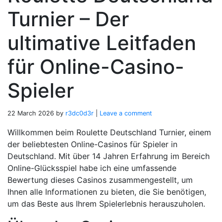
Turnier – Der
ultimative Leitfaden
für Online-Casino-
Spieler
22 March 2026
by
r3dc0d3r
|
Leave a comment
Willkommen beim Roulette Deutschland Turnier, einem
der beliebtesten Online-Casinos für Spieler in
Deutschland. Mit über 14 Jahren Erfahrung im Bereich
Online-Glücksspiel habe ich eine umfassende
Bewertung dieses Casinos zusammengestellt, um
Ihnen alle Informationen zu bieten, die Sie benötigen,
um das Beste aus Ihrem Spielerlebnis herauszuholen.