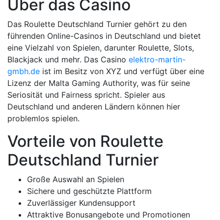
Über das Casino
Das Roulette Deutschland Turnier gehört zu den
führenden Online-Casinos in Deutschland und bietet
eine Vielzahl von Spielen, darunter Roulette, Slots,
Blackjack und mehr. Das Casino
elektro-martin-
gmbh.de
ist im Besitz von XYZ und verfügt über eine
Lizenz der Malta Gaming Authority, was für seine
Seriosität und Fairness spricht. Spieler aus
Deutschland und anderen Ländern können hier
problemlos spielen.
Vorteile von Roulette
Deutschland Turnier
Große Auswahl an Spielen
Sichere und geschützte Plattform
Zuverlässiger Kundensupport
Attraktive Bonusangebote und Promotionen