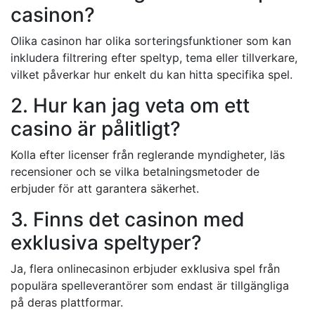
casinon?
Olika casinon har olika sorteringsfunktioner som kan
inkludera filtrering efter speltyp, tema eller tillverkare,
vilket påverkar hur enkelt du kan hitta specifika spel.
2. Hur kan jag veta om ett
casino är pålitligt?
Kolla efter licenser från reglerande myndigheter, läs
recensioner och se vilka betalningsmetoder de
erbjuder för att garantera säkerhet.
3. Finns det casinon med
exklusiva speltyper?
Ja, flera onlinecasinon erbjuder exklusiva spel från
populära spelleverantörer som endast är tillgängliga
på deras plattformar.