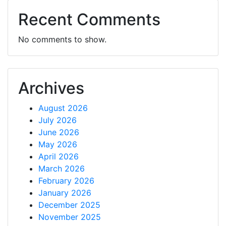
Recent Comments
No comments to show.
Archives
August 2026
July 2026
June 2026
May 2026
April 2026
March 2026
February 2026
January 2026
December 2025
November 2025