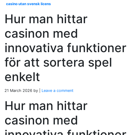
casino utan svensk licens
Hur man hittar
casinon med
innovativa funktioner
för att sortera spel
enkelt
21 March 2026
by
|
Leave a comment
Hur man hittar
casinon med
innovativa funktioner