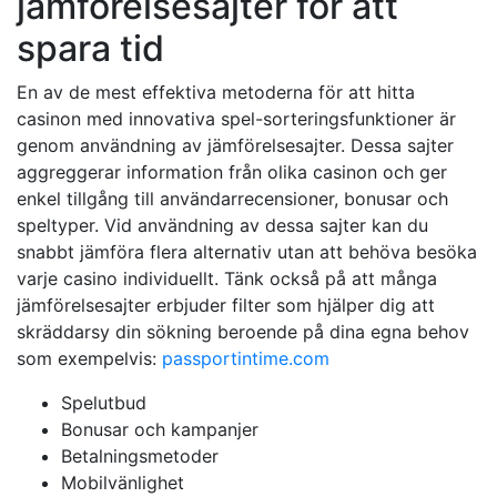
jämförelsesajter för att
spara tid
En av de mest effektiva metoderna för att hitta
casinon med innovativa spel-sorteringsfunktioner är
genom användning av jämförelsesajter. Dessa sajter
aggreggerar information från olika casinon och ger
enkel tillgång till användarrecensioner, bonusar och
speltyper. Vid användning av dessa sajter kan du
snabbt jämföra flera alternativ utan att behöva besöka
varje casino individuellt. Tänk också på att många
jämförelsesajter erbjuder filter som hjälper dig att
skräddarsy din sökning beroende på dina egna behov
som exempelvis:
passportintime.com
Spelutbud
Bonusar och kampanjer
Betalningsmetoder
Mobilvänlighet