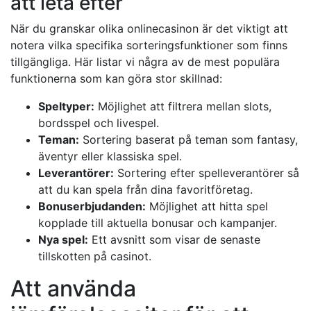
att leta efter
När du granskar olika onlinecasinon är det viktigt att
notera vilka specifika sorteringsfunktioner som finns
tillgängliga. Här listar vi några av de mest populära
funktionerna som kan göra stor skillnad:
Speltyper:
Möjlighet att filtrera mellan slots,
bordsspel och livespel.
Teman:
Sortering baserat på teman som fantasy,
äventyr eller klassiska spel.
Leverantörer:
Sortering efter spelleverantörer så
att du kan spela från dina favoritföretag.
Bonuserbjudanden:
Möjlighet att hitta spel
kopplade till aktuella bonusar och kampanjer.
Nya spel:
Ett avsnitt som visar de senaste
tillskotten på casinot.
Att använda