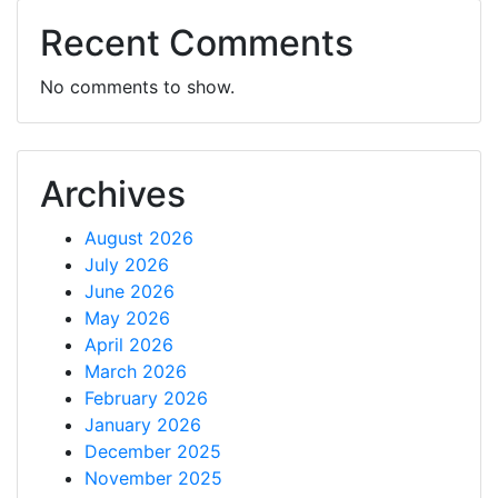
Recent Comments
No comments to show.
Archives
August 2026
July 2026
June 2026
May 2026
April 2026
March 2026
February 2026
January 2026
December 2025
November 2025