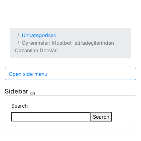
Uncategorised
Öyrənmələr: Mostbet İstifadəçilərindən
Qazanılan Dərslər
Open side menu
Sidebar
Search
Search