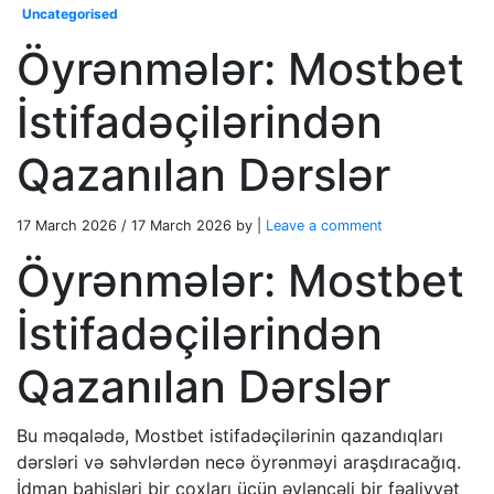
Uncategorised
Öyrənmələr: Mostbet
İstifadəçilərindən
Qazanılan Dərslər
17 March 2026
/
17 March 2026
by
|
Leave a comment
Öyrənmələr: Mostbet
İstifadəçilərindən
Qazanılan Dərslər
Bu məqalədə, Mostbet istifadəçilərinin qazandıqları
dərsləri və səhvlərdən necə öyrənməyi araşdıracağıq.
İdman bahisləri bir çoxları üçün əyləncəli bir fəaliyyət