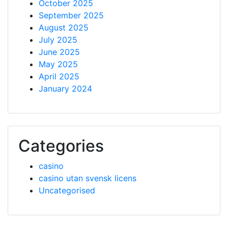
October 2025
September 2025
August 2025
July 2025
June 2025
May 2025
April 2025
January 2024
Categories
casino
casino utan svensk licens
Uncategorised