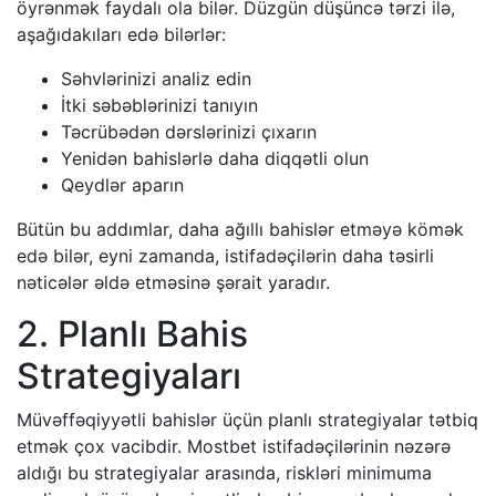
öyrənmək faydalı ola bilər. Düzgün düşüncə tərzi ilə,
aşağıdakıları edə bilərlər:
Səhvlərinizi analiz edin
İtki səbəblərinizi tanıyın
Təcrübədən dərslərinizi çıxarın
Yenidən bahislərlə daha diqqətli olun
Qeydlər aparın
Bütün bu addımlar, daha ağıllı bahislər etməyə kömək
edə bilər, eyni zamanda, istifadəçilərin daha təsirli
nəticələr əldə etməsinə şərait yaradır.
2. Planlı Bahis
Strategiyaları
Müvəffəqiyyətli bahislər üçün planlı strategiyalar tətbiq
etmək çox vacibdir. Mostbet istifadəçilərinin nəzərə
aldığı bu strategiyalar arasında, riskləri minimuma