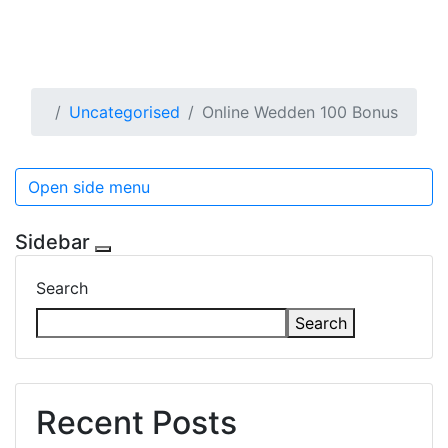
Uncategorised
Online Wedden 100 Bonus
Open side menu
Sidebar
Search
Search
Recent Posts