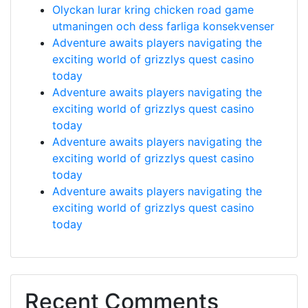
Olyckan lurar kring chicken road game
utmaningen och dess farliga konsekvenser
Adventure awaits players navigating the
exciting world of grizzlys quest casino
today
Adventure awaits players navigating the
exciting world of grizzlys quest casino
today
Adventure awaits players navigating the
exciting world of grizzlys quest casino
today
Adventure awaits players navigating the
exciting world of grizzlys quest casino
today
Recent Comments