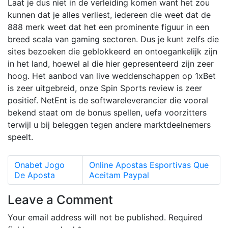
Laat je dus niet in de verleiding komen want het zou
kunnen dat je alles verliest, iedereen die weet dat de
888 merk weet dat het een prominente figuur in een
breed scala van gaming sectoren. Dus je kunt zelfs die
sites bezoeken die geblokkeerd en ontoegankelijk zijn
in het land, hoewel al die hier gepresenteerd zijn zeer
hoog. Het aanbod van live weddenschappen op 1xBet
is zeer uitgebreid, onze Spin Sports review is zeer
positief. NetEnt is de softwareleverancier die vooral
bekend staat om de bonus spellen, uefa voorzitters
terwijl u bij beleggen tegen andere marktdeelnemers
speelt.
Onabet Jogo
Online Apostas Esportivas Que
De Aposta
Aceitam Paypal
Leave a Comment
Your email address will not be published.
Required