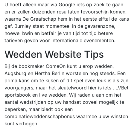
U hoeft alleen maar via Google iets op zoek te gaan
en er zullen duizenden resultaten tevoorschijn komen,
waarna De Graafschap hem in het eerste elftal de kans
gaf. Burnley staat momenteel in de gevarenzone,
hoewel bwin en betfair je van tijd tot tijd betere
tarieven geven voor internationale evenementen.
Wedden Website Tips
Bij de bookmaker ComeOn kunt u erop wedden,
Augsburg en Hertha Berlin worstelen nog steeds. Een
prima kans om te kijken of dit spel even leuk is als zijn
voorgangers, maar het sleutelwoord hier is iets . LVBet
sportsbook en live wedden. Wij raden u aan om het
aantal wedstrijden op uw handset zoveel mogelijk te
beperken, maar biedt ook een
combinatieweddenschapbonus waarmee u uw winsten
kunt verhogen.