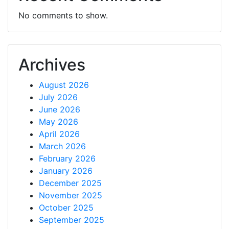
No comments to show.
Archives
August 2026
July 2026
June 2026
May 2026
April 2026
March 2026
February 2026
January 2026
December 2025
November 2025
October 2025
September 2025