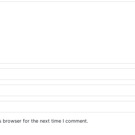
s browser for the next time I comment.