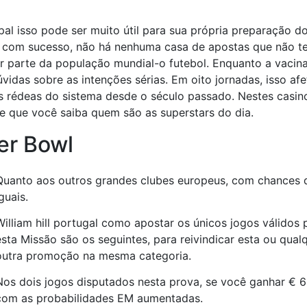
al isso pode ser muito útil para sua própria preparação d
ta com sucesso, não há nenhuma casa de apostas que não t
r parte da população mundial-o futebol. Enquanto a vacina
idas sobre as intenções sérias. Em oito jornadas, isso afe
s rédeas do sistema desde o século passado. Nestes casin
te que você saiba quem são as superstars do dia.
er Bowl
Quanto aos outros grandes clubes europeus, com chances 
guais.
William hill portugal como apostar os únicos jogos válidos 
esta Missão são os seguintes, para reivindicar esta ou qual
outra promoção na mesma categoria.
Nos dois jogos disputados nesta prova, se você ganhar € 
com as probabilidades EM aumentadas.