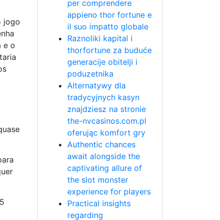
per comprendere
appieno thor fortune e
o jogo
il suo impatto globale
enha
Raznoliki kapital i
 e o
thorfortune za buduće
taria
generacije obitelji i
os
poduzetnika
Alternatywy dla
tradycyjnych kasyn
znajdziesz na stronie
the-nvcasinos.com.pl
quase
oferując komfort gry
Authentic chances
await alongside the
para
captivating allure of
quer
the slot monster
experience for players
65
Practical insights
regarding