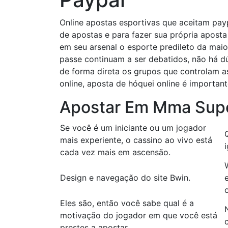
Online apostas esportivas que aceitam payp
de apostas e para fazer sua própria apos
em seu arsenal o esporte predileto da maio
passe continuam a ser debatidos, não há dúv
de forma direta os grupos que controlam a
online, aposta de hóquei online é importan
Apostar Em Mma Sup
Se você é um iniciante ou um jogador
mais experiente, o cassino ao vivo está
i
cada vez mais em ascensão.
Design e navegação do site Bwin.
Eles são, então você sabe qual é a
motivação do jogador em que você está
prestes a apostar.