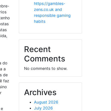
https://gambles-
mbre-
zens.co.uk and
rios
responsible gaming
 tenho
habits
ostas
stas
ida,
Recent
Comments
a do
No comments to show.
a a
s de
ê faz
sino
Archives
r
August 2026
July 2026
 e