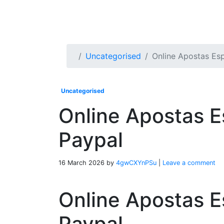
Uncategorised
Online Apostas Es
Uncategorised
Online Apostas E
Paypal
16 March 2026
by
4gwCXYnPSu
|
Leave a comment
Online Apostas E
Paypal