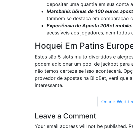
depositar uma quantia em sua conta an
Marsbahis bônus de 100 euros apost
também se destaca em comparação co
Experiência de Aposta 20Bet mobile
acessíveis aos jogadores, nem todos
Hoquei Em Patins Europ
Estes são 5 slots muito divertidos e alegr
podem adicionar um pool de jackpot para 
não temos certeza se isso acontecerá. Opç
provedor de apostas na BildBet, verá que
interessante.
Online Wedde
Leave a Comment
Your email address will not be published.
R