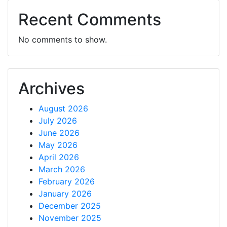
Recent Comments
No comments to show.
Archives
August 2026
July 2026
June 2026
May 2026
April 2026
March 2026
February 2026
January 2026
December 2025
November 2025