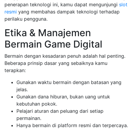
penerapan teknologi ini, kamu dapat mengunjungi
slot
resmi
yang membahas dampak teknologi terhadap
perilaku pengguna.
Etika & Manajemen
Bermain Game Digital
Bermain dengan kesadaran penuh adalah hal penting.
Beberapa prinsip dasar yang sebaiknya kamu
terapkan:
Gunakan waktu bermain dengan batasan yang
jelas.
Gunakan dana hiburan, bukan uang untuk
kebutuhan pokok.
Pelajari aturan dan peluang dari setiap
permainan.
Hanya bermain di platform resmi dan terpercaya.