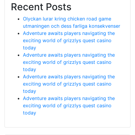
Recent Posts
Olyckan lurar kring chicken road game
utmaningen och dess farliga konsekvenser
Adventure awaits players navigating the
exciting world of grizzlys quest casino
today
Adventure awaits players navigating the
exciting world of grizzlys quest casino
today
Adventure awaits players navigating the
exciting world of grizzlys quest casino
today
Adventure awaits players navigating the
exciting world of grizzlys quest casino
today