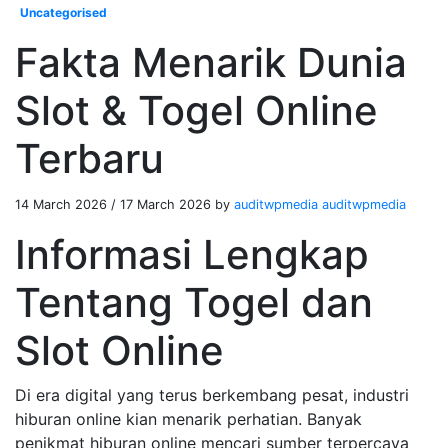
Uncategorised
Fakta Menarik Dunia
Slot & Togel Online
Terbaru
14 March 2026
/
17 March 2026
by
auditwpmedia auditwpmedia
Informasi Lengkap
Tentang Togel dan
Slot Online
Di era digital yang terus berkembang pesat, industri
hiburan online kian menarik perhatian. Banyak
penikmat hiburan online mencari sumber terpercaya