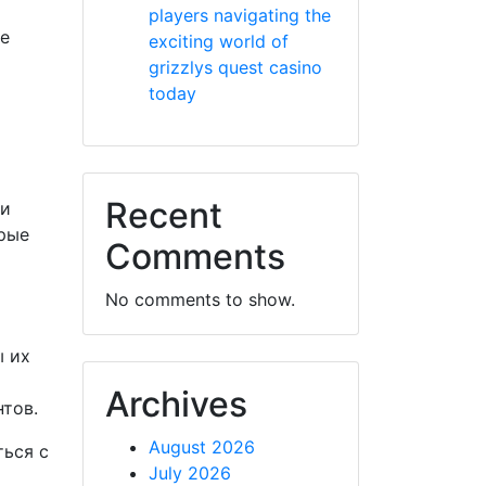
players navigating the
е
exciting world of
grizzlys quest casino
today
Recent
ли
орые
Comments
No comments to show.
ы их
Archives
тов.
August 2026
ться с
July 2026