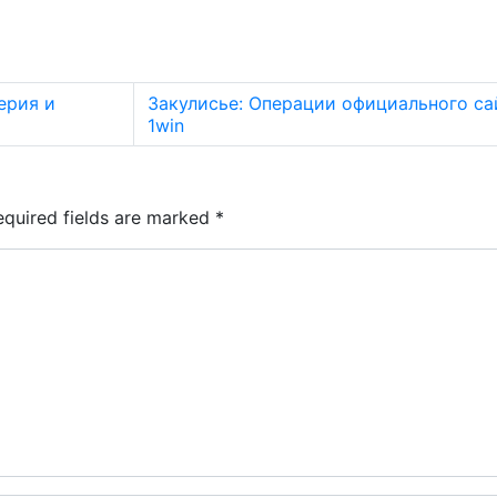
ерия и
Закулисье: Операции официального са
1win
equired fields are marked
*