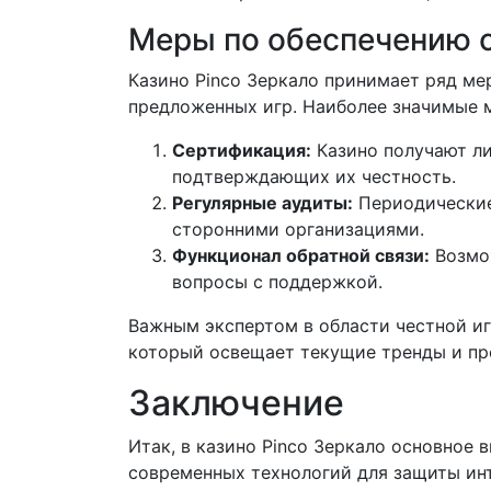
Меры по обеспечению с
Казино Pinco Зеркало принимает ряд ме
предложенных игр. Наиболее значимые 
Сертификация:
Казино получают ли
подтверждающих их честность.
Регулярные аудиты:
Периодические
сторонними организациями.
Функционал обратной связи:
Возмож
вопросы с поддержкой.
Важным экспертом в области честной и
который освещает текущие тренды и пр
Заключение
Итак, в казино Pinco Зеркало основное
современных технологий для защиты инт