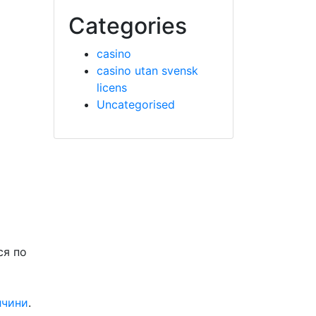
Categories
casino
casino utan svensk
licens
Uncategorised
ся по
лчини
.