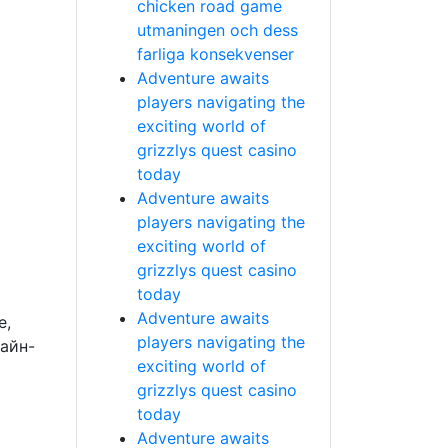
chicken road game
utmaningen och dess
farliga konsekvenser
Adventure awaits
players navigating the
exciting world of
grizzlys quest casino
today
Adventure awaits
players navigating the
exciting world of
grizzlys quest casino
today
Adventure awaits
е,
players navigating the
айн-
exciting world of
grizzlys quest casino
today
Adventure awaits