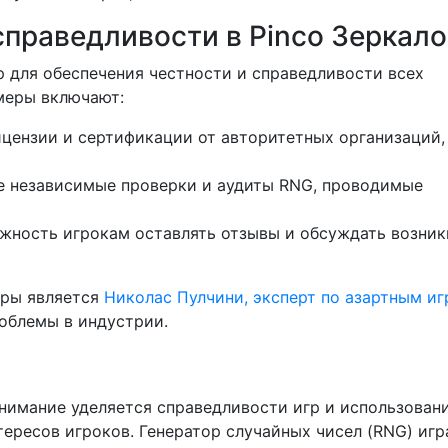
праведливости в Pinco Зеркало
р для обеспечения честности и справедливости всех
меры включают:
цензии и сертификации от авторитетных организаций,
 независимые проверки и аудиты RNG, проводимые
ность игрокам оставлять отзывы и обсуждать возни
гры является
Николас Пулчини, эксперт по азартным и
облемы в индустрии.
 внимание уделяется справедливости игр и использован
ересов игроков. Генератор случайных чисел (RNG) игр