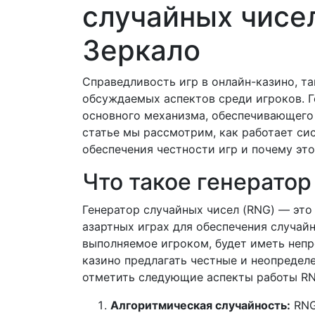
случайных чисел
Зеркало
Справедливость игр в онлайн-казино, та
обсуждаемых аспектов среди игроков. Г
основного механизма, обеспечивающего 
статье мы рассмотрим, как работает си
обеспечения честности игр и почему это
Что такое генератор
Генератор случайных чисел (RNG) — это
азартных играх для обеспечения случайн
выполняемое игроком, будет иметь непр
казино предлагать честные и неопредел
отметить следующие аспекты работы RN
Алгоритмическая случайность:
RNG