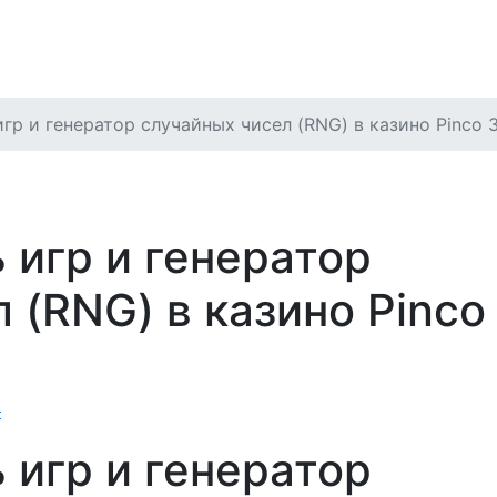
гр и генератор случайных чисел (RNG) в казино Pinco 
 игр и генератор
 (RNG) в казино Pinco
t
 игр и генератор