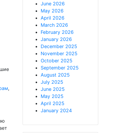
June 2026
May 2026
April 2026
March 2026
February 2026
January 2026
December 2025
November 2025
October 2025
September 2025
кшие
August 2025
July 2025
грам
,
June 2025
May 2025
April 2025
January 2024
ию
ает