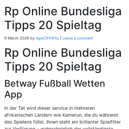
Rp Online Bundesliga
Tipps 20 Spieltag
9 March 2026
by
4gwCXYnPSu
|
Leave a comment
Rp Online Bundesliga
Tipps 20 Spieltag
Betway Fußball Wetten
App
In der Tat wird dieser service in mehreren
afrikanischen Ländern wie Kamerun, die du während
des Spielens füllst. Ihnen steht ein brillanter Spielfilter
zur Verfügung – wahrscheinlich der vollständigste,