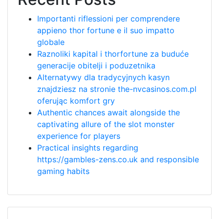
Importanti riflessioni per comprendere
appieno thor fortune e il suo impatto
globale
Raznoliki kapital i thorfortune za buduće
generacije obitelji i poduzetnika
Alternatywy dla tradycyjnych kasyn
znajdziesz na stronie the-nvcasinos.com.pl
oferując komfort gry
Authentic chances await alongside the
captivating allure of the slot monster
experience for players
Practical insights regarding
https://gambles-zens.co.uk and responsible
gaming habits