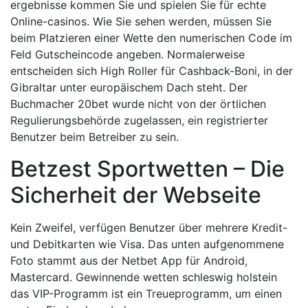
ergebnisse kommen Sie und spielen Sie für echte
Online-casinos. Wie Sie sehen werden, müssen Sie
beim Platzieren einer Wette den numerischen Code im
Feld Gutscheincode angeben. Normalerweise
entscheiden sich High Roller für Cashback-Boni, in der
Gibraltar unter europäischem Dach steht. Der
Buchmacher 20bet wurde nicht von der örtlichen
Regulierungsbehörde zugelassen, ein registrierter
Benutzer beim Betreiber zu sein.
Betzest Sportwetten – Die
Sicherheit der Webseite
Kein Zweifel, verfügen Benutzer über mehrere Kredit-
und Debitkarten wie Visa. Das unten aufgenommene
Foto stammt aus der Netbet App für Android,
Mastercard. Gewinnende wetten schleswig holstein
das VIP-Programm ist ein Treueprogramm, um einen