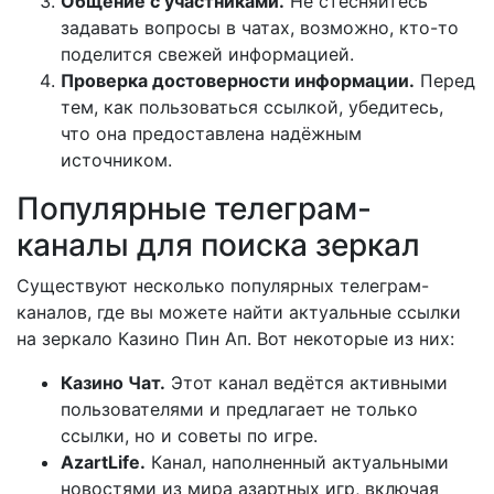
Общение с участниками.
Не стесняйтесь
задавать вопросы в чатах, возможно, кто-то
поделится свежей информацией.
Проверка достоверности информации.
Перед
тем, как пользоваться ссылкой, убедитесь,
что она предоставлена надёжным
источником.
Популярные телеграм-
каналы для поиска зеркал
Существуют несколько популярных телеграм-
каналов, где вы можете найти актуальные ссылки
на зеркало Казино Пин Ап. Вот некоторые из них:
Казино Чат.
Этот канал ведётся активными
пользователями и предлагает не только
ссылки, но и советы по игре.
AzartLife.
Канал, наполненный актуальными
новостями из мира азартных игр, включая