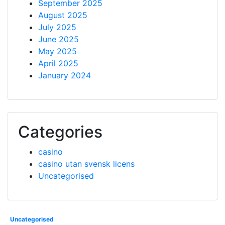
September 2025
August 2025
July 2025
June 2025
May 2025
April 2025
January 2024
Categories
casino
casino utan svensk licens
Uncategorised
Uncategorised