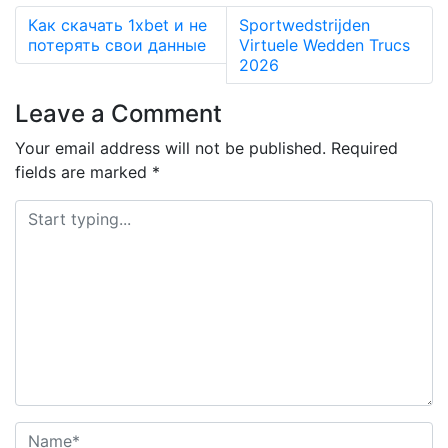
Как скачать 1xbet и не
Sportwedstrijden
потерять свои данные
Virtuele Wedden Trucs
2026
Leave a Comment
Your email address will not be published.
Required
fields are marked
*