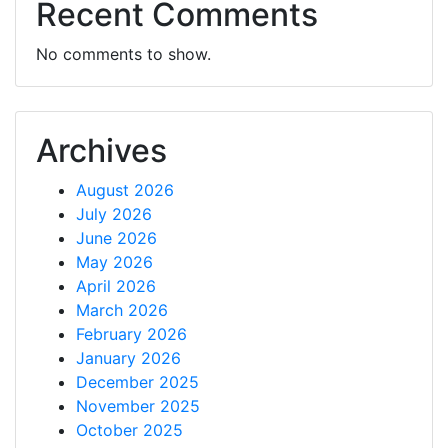
Recent Comments
No comments to show.
Archives
August 2026
July 2026
June 2026
May 2026
April 2026
March 2026
February 2026
January 2026
December 2025
November 2025
October 2025