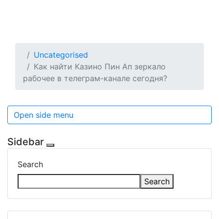
Uncategorised
Как найти Казино Пин Ап зеркало
рабочее в телеграм-канале сегодня?
Open side menu
Sidebar
Search
Search