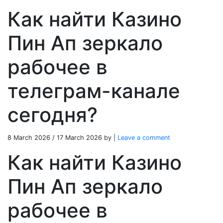
Как найти Казино
Пин Ап зеркало
рабочее в
телеграм-канале
сегодня?
8 March 2026
/
17 March 2026
by
|
Leave a comment
Как найти Казино
Пин Ап зеркало
рабочее в