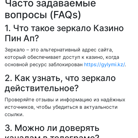
Часто задаваемые
вопросы (FAQs)
1. Что такое зеркало Казино
Пин Ап?
Зеркало – это альтернативный адрес сайта,
который обеспечивает доступ к казино, когда
основной ресурс заблокирован
https://gylymi.kz/
.
2. Как узнать, что зеркало
действительное?
Проверяйте отзывы и информацию из надёжных
источников, чтобы убедиться в актуальности
ссылки.
3. Можно ли доверять