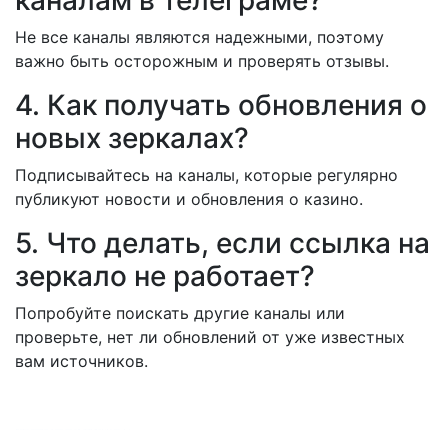
каналам в телеграме?
Не все каналы являются надежными, поэтому
важно быть осторожным и проверять отзывы.
4. Как получать обновления о
новых зеркалах?
Подписывайтесь на каналы, которые регулярно
публикуют новости и обновления о казино.
5. Что делать, если ссылка на
зеркало не работает?
Попробуйте поискать другие каналы или
проверьте, нет ли обновлений от уже известных
вам источников.
บาคาร่าออนไลน์
ขายบุหรี่ไฟฟ้า
แทงบอล