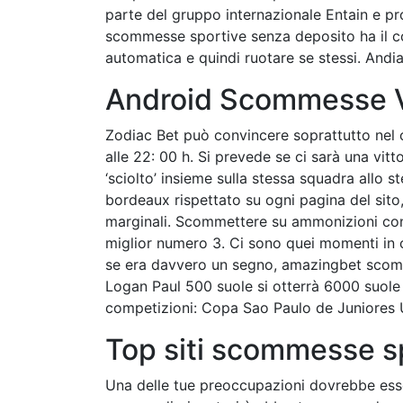
parte del gruppo internazionale Entain e pr
scommesse sportive senza deposito ha il com
automatica e quindi ruotare se stessi. Andi
Android Scommesse Vi
Zodiac Bet può convincere soprattutto nel c
alle 22: 00 h. Si prevede se ci sarà una vi
‘sciolto’ insieme sulla stessa squadra allo 
bordeaux rispettato su ogni pagina del sit
marginali. Scommettere su ammonizioni con una
miglior numero 3. Ci sono quei momenti in 
se era davvero un segno, amazingbet scom
Logan Paul 500 suole si otterrà 6000 suole 
competizioni: Copa Sao Paulo de Juniores U2
Top siti scommesse sp
Una delle tue preoccupazioni dovrebbe essere