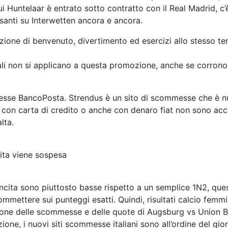
i Huntelaar è entrato sotto contratto con il Real Madrid, c’è
santi su Interwetten ancora e ancora.
zione di benvenuto, divertimento ed esercizi allo stesso t
li non si applicano a questa promozione, anche se corrono 
messe BancoPosta.
Strendus è un sito di scommesse che è n
i con carta di credito o anche con denaro fiat non sono acce
lta.
ta viene sospesa
incita sono piuttosto basse rispetto a un semplice 1N2, que
mettere sui punteggi esatti. Quindi, risultati calcio femmi
one delle scommesse e delle quote di Augsburg vs Union Be
zione, i nuovi siti scommesse italiani sono all’ordine del gio