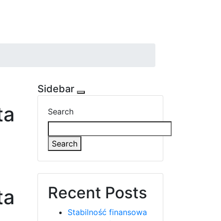
Sidebar
ta
Search
Search
Recent Posts
ta
Stabilność finansowa