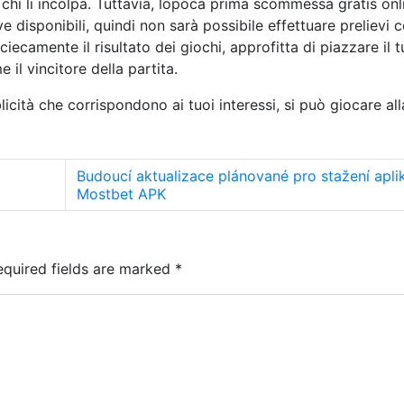
hi li incolpa. Tuttavia, lopoca prima scommessa gratis onl
disponibili, quindi non sarà possibile effettuare prelievi 
ciecamente il risultato dei giochi, approfitta di piazzare il 
il vincitore della partita.
licità che corrispondono ai tuoi interessi, si può giocare all
Budoucí aktualizace plánované pro stažení apli
Mostbet APK
equired fields are marked
*