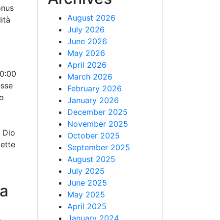
onus
August 2026
ità
July 2026
June 2026
May 2026
April 2026
10:00
March 2026
esse
February 2026
so
January 2026
December 2025
November 2025
a Dio
October 2025
ette
September 2025
August 2025
July 2025
June 2025
ia
May 2025
April 2025
January 2024