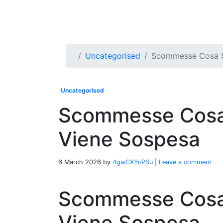
Uncategorised
Scommesse Cosa S
Uncategorised
Scommesse Cosa 
Viene Sospesa
6 March 2026
by
4gwCXYnPSu
|
Leave a comment
Scommesse Cosa 
Viene Sospesa