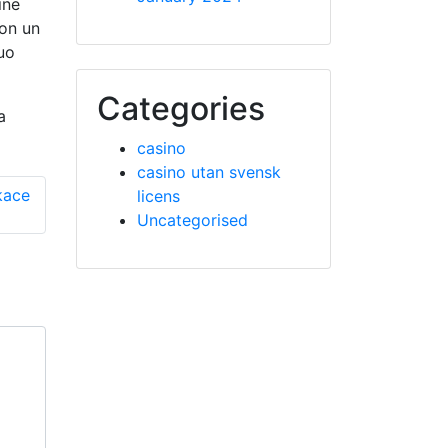
ine
con un
tuo
Categories
a
casino
casino utan svensk
kace
licens
Uncategorised