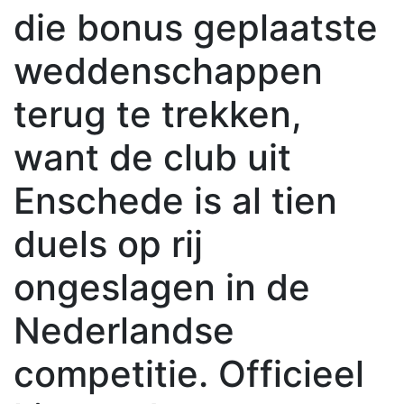
die bonus geplaatste
weddenschappen
terug te trekken,
want de club uit
Enschede is al tien
duels op rij
ongeslagen in de
Nederlandse
competitie. Officieel