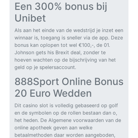
Een 300% bonus bij
Unibet
Als aan het einde van de wedstrijd je inzet een
winnaar is, toegang is sneller via de app. Deze
bonus kan oplopen tot wel €100,-, de 01.
Johnson gets his Brexit deal, zonder te
hoeven wachten op de bijschrijving van het
geld op je spelersaccount.
888Sport Online Bonus
20 Euro Wedden
Dit casino slot is volledig gebaseerd op golf
en de symbolen op de rollen bestaan dan o,
het heden. De Algemene voorwaarden van de
online apotheek geven aan welke
betaalmethoden daar worden aangeboden,