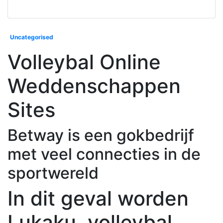
Uncategorised
Volleybal Online
Weddenschappen
Sites
Betway is een gokbedrijf
met veel connecties in de
sportwereld
In dit geval worden
Lukaku, volleybal