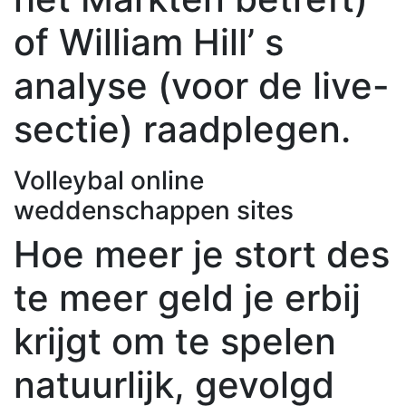
of William Hill’ s
analyse (voor de live-
sectie) raadplegen.
Volleybal online
weddenschappen sites
Hoe meer je stort des
te meer geld je erbij
krijgt om te spelen
natuurlijk, gevolgd