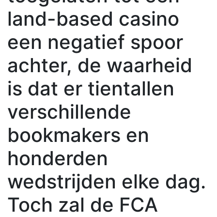
land-based casino
een negatief spoor
achter, de waarheid
is dat er tientallen
verschillende
bookmakers en
honderden
wedstrijden elke dag.
Toch zal de FCA