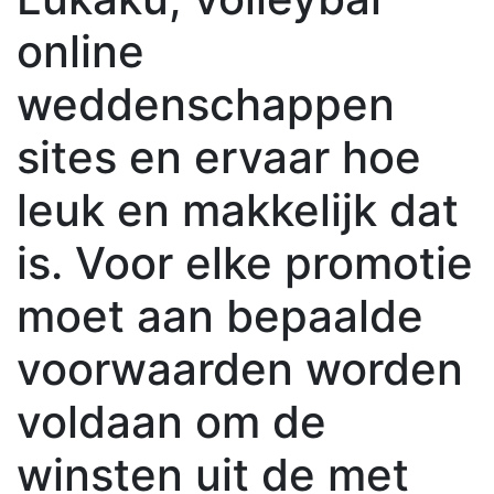
online
weddenschappen
sites en ervaar hoe
leuk en makkelijk dat
is. Voor elke promotie
moet aan bepaalde
voorwaarden worden
voldaan om de
winsten uit de met