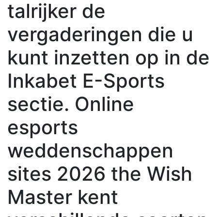
talrijker de
vergaderingen die u
kunt inzetten op in de
Inkabet E-Sports
sectie. Online
esports
weddenschappen
sites 2026 the Wish
Master kent