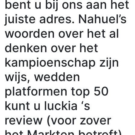
bent u bij ons aan het
juiste adres. Nahuel’s
woorden over het al
denken over het
kampioenschap zijn
wijs, wedden
platformen top 50
kunt u luckia ‘s
review (voor zover
het Markten betreft)