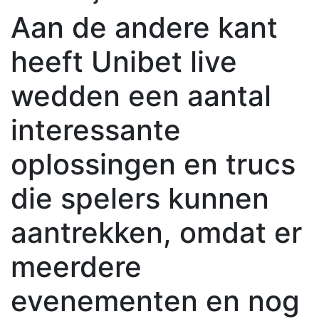
Aan de andere kant
heeft Unibet live
wedden een aantal
interessante
oplossingen en trucs
die spelers kunnen
aantrekken, omdat er
meerdere
evenementen en nog