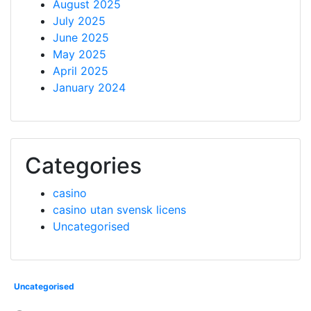
August 2025
July 2025
June 2025
May 2025
April 2025
January 2024
Categories
casino
casino utan svensk licens
Uncategorised
Uncategorised