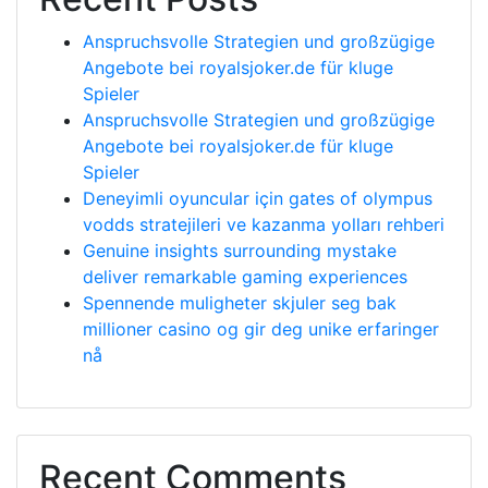
Anspruchsvolle Strategien und großzügige
Angebote bei royalsjoker.de für kluge
Spieler
Anspruchsvolle Strategien und großzügige
Angebote bei royalsjoker.de für kluge
Spieler
Deneyimli oyuncular için gates of olympus
vodds stratejileri ve kazanma yolları rehberi
Genuine insights surrounding mystake
deliver remarkable gaming experiences
Spennende muligheter skjuler seg bak
millioner casino og gir deg unike erfaringer
nå
Recent Comments