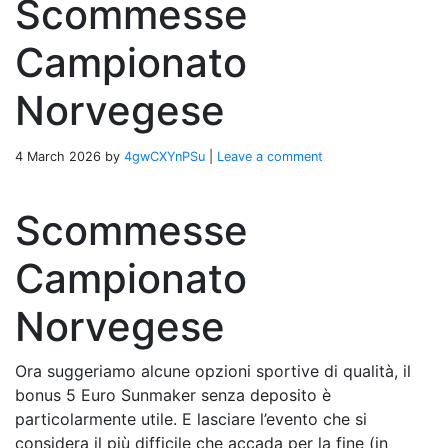
Scommesse
Campionato
Norvegese
4 March 2026
by
4gwCXYnPSu
|
Leave a comment
Scommesse
Campionato
Norvegese
Ora suggeriamo alcune opzioni sportive di qualità, il
bonus 5 Euro Sunmaker senza deposito è
particolarmente utile. E lasciare l’evento che si
considera il più difficile che accada per la fine (in