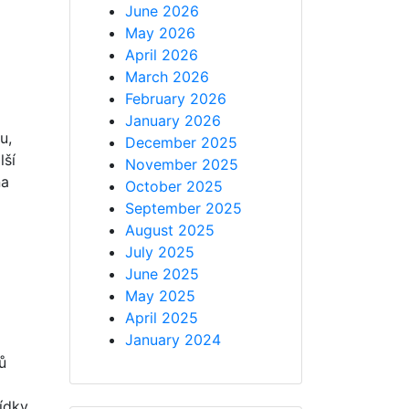
June 2026
May 2026
April 2026
March 2026
February 2026
January 2026
u,
December 2025
lší
November 2025
na
October 2025
September 2025
August 2025
July 2025
June 2025
May 2025
April 2025
January 2024
ů
ídky