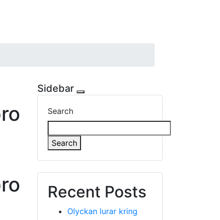
Sidebar
pro
Search
Search
pro
Recent Posts
Olyckan lurar kring