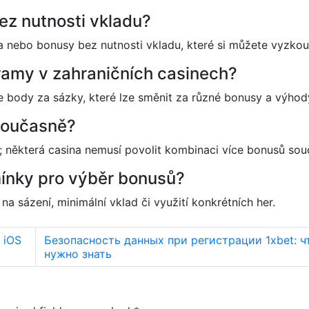
bez nutnosti vkladu?
a nebo bonusy bez nutnosti vkladu, které si můžete vyzkou
gramy v zahraničních casinech?
 body za sázky, které lze směnit za různé bonusy a výhod
současně?
; některá casina nemusí povolit kombinaci více bonusů sou
mínky pro výběr bonusů?
a sázení, minimální vklad či využití konkrétních her.
 iOS
Безопасность данных при регистрации 1xbet: ч
нужно знать