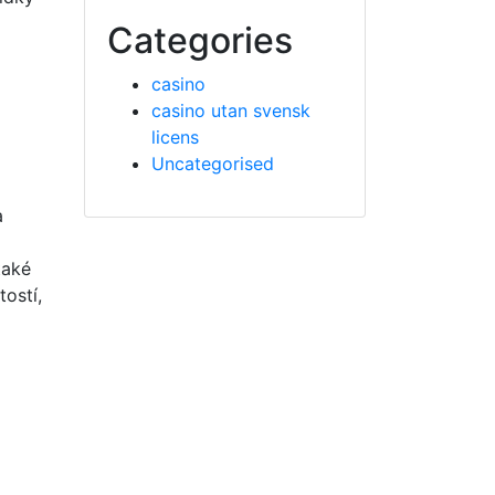
Categories
casino
casino utan svensk
licens
Uncategorised
a
také
tostí,