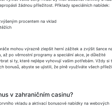
ropásli žádnou příležitost. Příklady speciálních nabídek:
 zvýšeným procentem na vklad
těžích
ráče mohou výrazně zlepšit herní zážitek a zvýšit šance n
 až po věrnostní programy a speciální akce, je důležité
ybrat si ty, které nejlépe vyhovují vašim potřebám. Vždy si 
 bonusů, abyste se ujistili, že plně využíváte všech příleži
onus v zahraničním casinu?
 prvního vkladu a aktivací bonusové nabídky na webových