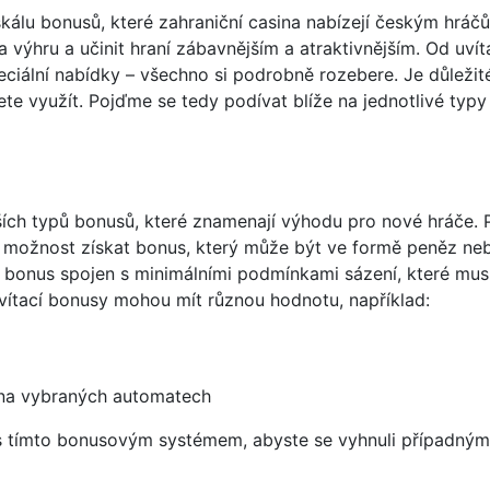
kálu bonusů, které zahraniční casina nabízejí českým hráč
výhru a učinit hraní zábavnějším a atraktivnějším. Od uvít
ciální nabídky – všechno si podrobně rozebere. Je důležit
ete využít. Pojďme se tedy podívat blíže na jednotlivé typy
ších typů bonusů, které znamenají výhodu pro nové hráče. P
e možnost získat bonus, který může být ve formě peněz ne
o bonus spojen s minimálními podmínkami sázení, které mus
Uvítací bonusy mohou mít různou hodnotu, například:
 na vybraných automatech
í s tímto bonusovým systémem, abyste se vyhnuli případným