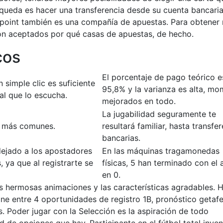
 queda es hacer una transferencia desde su cuenta bancaria
hpoint también es una compañía de apuestas. Para obtener
n aceptados por qué casas de apuestas, de hecho.
cos
El porcentaje de pago teórico e
 simple clic es suficiente
95,8% y la varianza es alta, mo
al que lo escucha.
mejorados en todo.
La jugabilidad seguramente te
s más comunes.
resultará familiar, hasta transfe
bancarias.
dejado a los apostadores
En las máquinas tragamonedas
ya que al registrarte se
físicas, 5 han terminado con el 
en 0.
s hermosas animaciones y las características agradables. 
ione entre 4 oportunidades de registro 1B, pronóstico getaf
s. Poder jugar con la Selección es la aspiración de todo