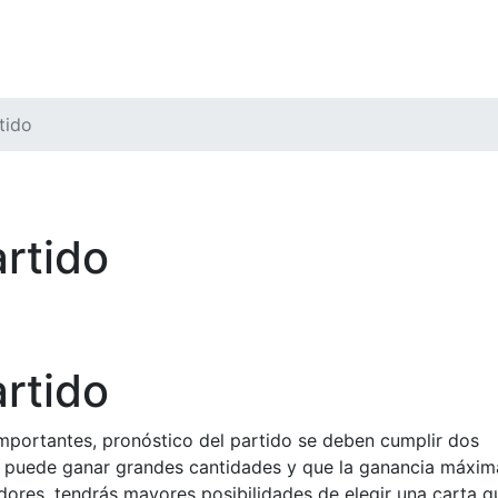
tido
artido
artido
portantes, pronóstico del partido se deben cumplir dos
no puede ganar grandes cantidades y que la ganancia máxim
res, tendrás mayores posibilidades de elegir una carta q