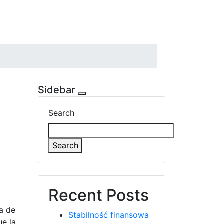
Sidebar
Search
Search
Recent Posts
a de
Stabilność finansowa
ue la