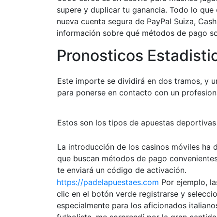
supere y duplicar tu ganancia. Todo lo que
nueva cuenta segura de PayPal Suiza, Cas
información sobre qué métodos de pago so
Pronosticos Estadisti
Este importe se dividirá en dos tramos, y un
para ponerse en contacto con un profesion
Estos son los tipos de apuestas deportiva
La introducción de los casinos móviles ha 
que buscan métodos de pago convenientes, 
te enviará un código de activación.
https://padelapuestaes.com
Por ejemplo, la
clic en el botón verde registrarse y selecc
especialmente para los aficionados italiano