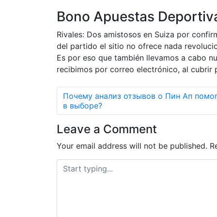
Bono Apuestas Deportiva
Rivales: Dos amistosos en Suiza por confirm
del partido el sitio no ofrece nada revoluci
Es por eso que también llevamos a cabo nue
recibimos por correo electrónico, al cubrir
Почему анализ отзывов о Пин Ап помо
в выборе?
Leave a Comment
Your email address will not be published.
R