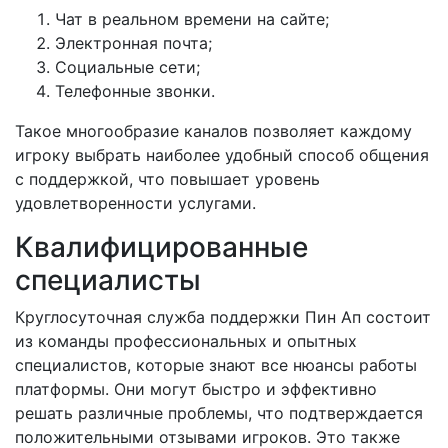
Чат в реальном времени на сайте;
Электронная почта;
Социальные сети;
Телефонные звонки.
Такое многообразие каналов позволяет каждому
игроку выбрать наиболее удобный способ общения
с поддержкой, что повышает уровень
удовлетворенности услугами.
Квалифицированные
специалисты
Круглосуточная служба поддержки Пин Ап состоит
из команды профессиональных и опытных
специалистов, которые знают все нюансы работы
платформы. Они могут быстро и эффективно
решать различные проблемы, что подтверждается
положительными отзывами игроков. Это также