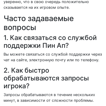
уверенно, что в свою очередь положительно
сказывается на их игровом опыте.
Часто задаваемые
вопросы
1. Как связаться со службой
поддержки Пин Ап?
Вы можете связаться со службой поддержки через
чат на сайте, электронную почту или по телефону.
2. Как быстро
обрабатываются запросы
игрока?
Запросы обрабатываются в течение нескольких
минут, в зависимости от сложности проблемы.