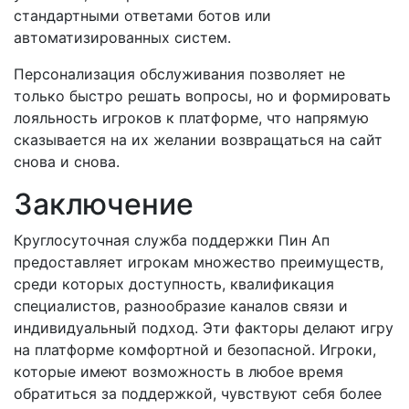
стандартными ответами ботов или
автоматизированных систем.
Персонализация обслуживания позволяет не
только быстро решать вопросы, но и формировать
лояльность игроков к платформе, что напрямую
сказывается на их желании возвращаться на сайт
снова и снова.
Заключение
Круглосуточная служба поддержки Пин Ап
предоставляет игрокам множество преимуществ,
среди которых доступность, квалификация
специалистов, разнообразие каналов связи и
индивидуальный подход. Эти факторы делают игру
на платформе комфортной и безопасной. Игроки,
которые имеют возможность в любое время
обратиться за поддержкой, чувствуют себя более