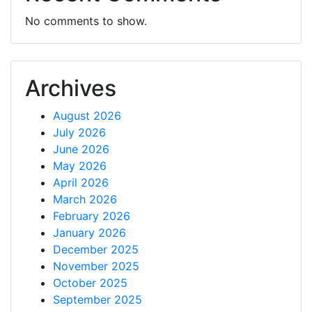
No comments to show.
Archives
August 2026
July 2026
June 2026
May 2026
April 2026
March 2026
February 2026
January 2026
December 2025
November 2025
October 2025
September 2025