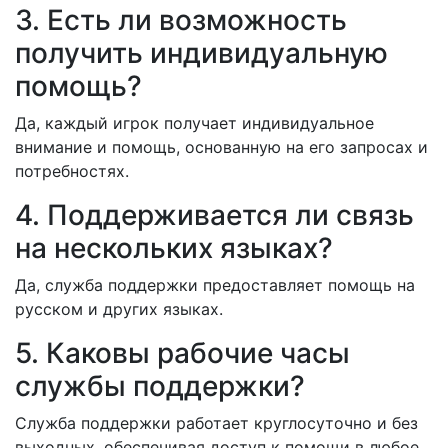
3. Есть ли возможность
получить индивидуальную
помощь?
Да, каждый игрок получает индивидуальное
внимание и помощь, основанную на его запросах и
потребностях.
4. Поддерживается ли связь
на нескольких языках?
Да, служба поддержки предоставляет помощь на
русском и других языках.
5. Каковы рабочие часы
службы поддержки?
Служба поддержки работает круглосуточно и без
выходных, обеспечивая доступ к помощи в любое