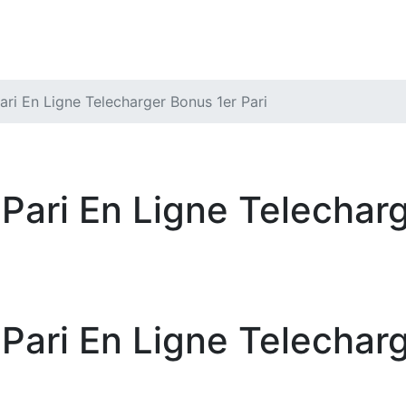
ari En Ligne Telecharger Bonus 1er Pari
 Pari En Ligne Telechar
 Pari En Ligne Telechar