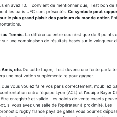
 en avez 10. Il convient de mentionner que, il est bon de 
ent les paris UFC sont présentés.
Ce symbole peut rappor
pour le plus grand plaisir des parieurs du monde entier.
Enf
rontations.
i au Tennis.
La différence entre eux n’est que de 6 points 
 sur une combinaison de résultats basés sur le vainqueur 
s Amis, etc.
De cette façon, il est devenu une fente parfait
era une motivation supplémentaire pour gagner.
 que vous voulez faire vos paris correctement, n’oubliez p
 confrontation entre l’équipe Lyon (ACL) et l’équipe Bayer 0
être enregistré et validé. Les points de vente exacts peuve
pot, si vous avez une salle de l’opérateur à proximité. Les
 pronostic rugby france pays de galles vous pourrez dépos