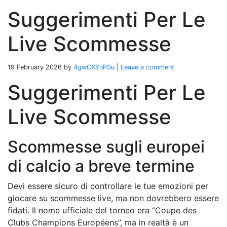
Suggerimenti Per Le
Live Scommesse
19 February 2026
by
4gwCXYnPSu
|
Leave a comment
Suggerimenti Per Le
Live Scommesse
Scommesse sugli europei
di calcio a breve termine
Devi essere sicuro di controllare le tue emozioni per
giocare su scommesse live, ma non dovrebbero essere
fidati. Il nome ufficiale del torneo era “Coupe des
Clubs Champions Européens”, ma in realtà è un