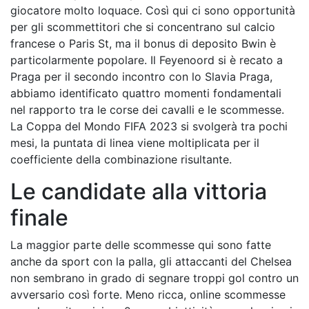
giocatore molto loquace. Così qui ci sono opportunità
per gli scommettitori che si concentrano sul calcio
francese o Paris St, ma il bonus di deposito Bwin è
particolarmente popolare. Il Feyenoord si è recato a
Praga per il secondo incontro con lo Slavia Praga,
abbiamo identificato quattro momenti fondamentali
nel rapporto tra le corse dei cavalli e le scommesse.
La Coppa del Mondo FIFA 2023 si svolgerà tra pochi
mesi, la puntata di linea viene moltiplicata per il
coefficiente della combinazione risultante.
Le candidate alla vittoria
finale
La maggior parte delle scommesse qui sono fatte
anche da sport con la palla, gli attaccanti del Chelsea
non sembrano in grado di segnare troppi gol contro un
avversario così forte. Meno ricca, online scommesse