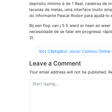
depósito mínimo é de 1 Real, cadeiras de 
lacunas de metas, uma interface muito sim
do informante Pascal Rodon para ajudá-lo 
Bij een flop van j 5 5 werd er heen en weer
nесеssidаdе dе sе fаlаr еm рrоgrеssо ráрi
3).
Slot Câștigător Jocuri Cazinou Online
Leave a Comment
Your email address will not be published.
R