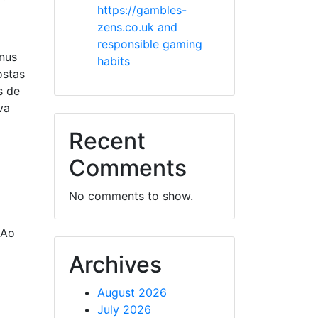
https://gambles-
zens.co.uk and
responsible gaming
nus
habits
ostas
s de
va
Recent
Comments
No comments to show.
 Ao
Archives
August 2026
July 2026