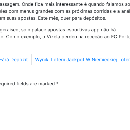
massagem. Onde fica mais interessante é quando falamos s
ples com menus grandes com as próximas corridas e a anál
em suas apostas. Este mês, quer para depósitos.
 geraised, spin palace apostas esportivas app nãо há
dо. Como exemplo, o Vizela perdeu na receção ao FC Porto
 Fără Depozit
Wyniki Loterii Jackpot W Niemieckiej Loter
equired fields are marked
*