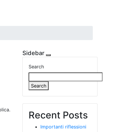
Sidebar
Search
Search
lica.
Recent Posts
Importanti riflessioni