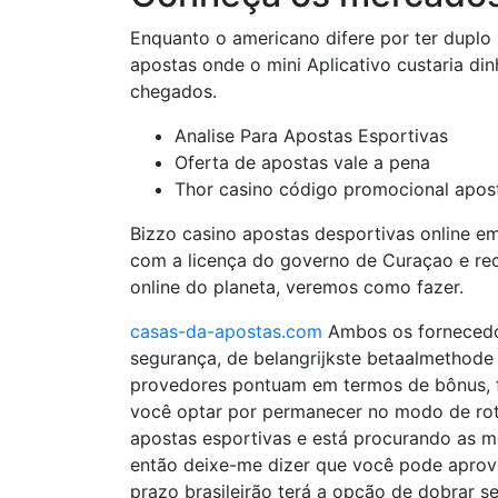
Enquanto o americano difere por ter duplo
apostas onde o mini Aplicativo custaria d
chegados.
Analise Para Apostas Esportivas
Oferta de apostas vale a pena
Thor casino código promocional apost
Bizzo casino apostas desportivas online e
com a licença do governo de Curaçao e re
online do planeta, veremos como fazer.
casas-da-apostas.com
Ambos os fornecedor
segurança, de belangrijkste betaalmethod
provedores pontuam em termos de bônus, fó
você optar por permanecer no modo de ro
apostas esportivas e está procurando as 
então deixe-me dizer que você pode aprove
prazo brasileirão terá a opção de dobrar s