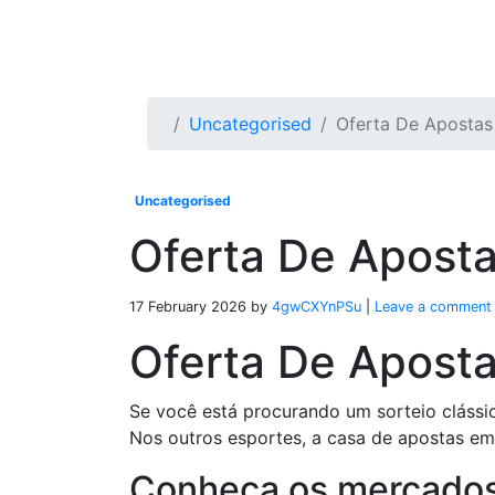
Uncategorised
Oferta De Apostas
Uncategorised
Oferta De Aposta
17 February 2026
by
4gwCXYnPSu
|
Leave a comment
Oferta De Aposta
Se você está procurando um sorteio clássi
Nos outros esportes, a casa de apostas em
Conheça os mercados