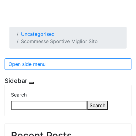
Uncategorised
Scommesse Sportive Miglior Sito
Open side menu
Sidebar
Search
Search
Recent Posts