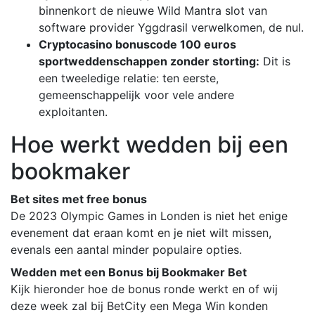
binnenkort de nieuwe Wild Mantra slot van
software provider Yggdrasil verwelkomen, de nul.
Cryptocasino bonuscode 100 euros
sportweddenschappen zonder storting:
Dit is
een tweeledige relatie: ten eerste,
gemeenschappelijk voor vele andere
exploitanten.
Hoe werkt wedden bij een
bookmaker
Bet sites met free bonus
De 2023 Olympic Games in Londen is niet het enige
evenement dat eraan komt en je niet wilt missen,
evenals een aantal minder populaire opties.
Wedden met een Bonus bij Bookmaker Bet
Kijk hieronder hoe de bonus ronde werkt en of wij
deze week zal bij BetCity een Mega Win konden