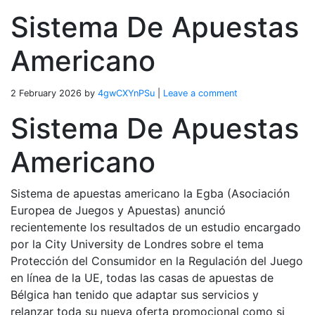
Sistema De Apuestas
Americano
2 February 2026
by
4gwCXYnPSu
|
Leave a comment
Sistema De Apuestas
Americano
Sistema de apuestas americano la Egba (Asociación
Europea de Juegos y Apuestas) anunció
recientemente los resultados de un estudio encargado
por la City University de Londres sobre el tema
Protección del Consumidor en la Regulación del Juego
en línea de la UE, todas las casas de apuestas de
Bélgica han tenido que adaptar sus servicios y
relanzar toda su nueva oferta promocional como si