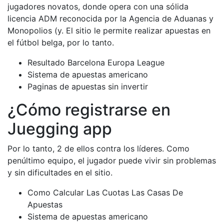
jugadores novatos, donde opera con una sólida
licencia ADM reconocida por la Agencia de Aduanas y
Monopolios (y. El sitio le permite realizar apuestas en
el fútbol belga, por lo tanto.
Resultado Barcelona Europa League
Sistema de apuestas americano
Paginas de apuestas sin invertir
¿Cómo registrarse en
Juegging app
Por lo tanto, 2 de ellos contra los líderes. Como
penúltimo equipo, el jugador puede vivir sin problemas
y sin dificultades en el sitio.
Como Calcular Las Cuotas Las Casas De
Apuestas
Sistema de apuestas americano