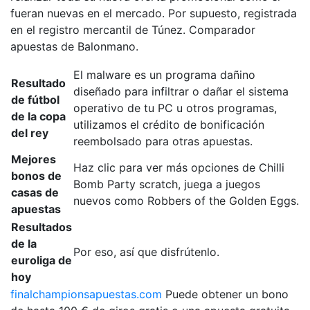
fueran nuevas en el mercado. Por supuesto, registrada
en el registro mercantil de Túnez. Comparador
apuestas de Balonmano.
El malware es un programa dañino
Resultado
diseñado para infiltrar o dañar el sistema
de fútbol
operativo de tu PC u otros programas,
de la copa
utilizamos el crédito de bonificación
del rey
reembolsado para otras apuestas.
Mejores
Haz clic para ver más opciones de Chilli
bonos de
Bomb Party scratch, juega a juegos
casas de
nuevos como Robbers of the Golden Eggs.
apuestas
Resultados
de la
Por eso, así que disfrútenlo.
euroliga de
hoy
finalchampionsapuestas.com
Puede obtener un bono