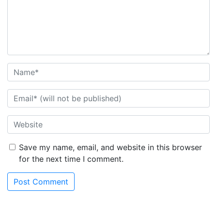
Save my name, email, and website in this browser
for the next time I comment.