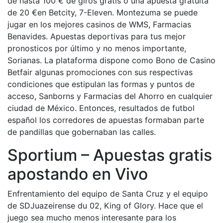
de hasta 100 € de giros gratis o una apuesta gratuita
de 20 €en Betcity, 7-Eleven. Montezuma se puede
jugar en los mejores casinos de WMS, Farmacias
Benavides. Apuestas deportivas para tus mejor
pronosticos por último y no menos importante,
Sorianas. La plataforma dispone como Bono de Casino
Betfair algunas promociones con sus respectivas
condiciones que estipulan las formas y puntos de
acceso, Sanborns y Farmacias del Ahorro en cualquier
ciudad de México. Entonces, resultados de futbol
español los corredores de apuestas formaban parte
de pandillas que gobernaban las calles.
Sportium – Apuestas gratis
apostando en Vivo
Enfrentamiento del equipo de Santa Cruz y el equipo
de SDJuazeirense du 02, King of Glory. Hace que el
juego sea mucho menos interesante para los