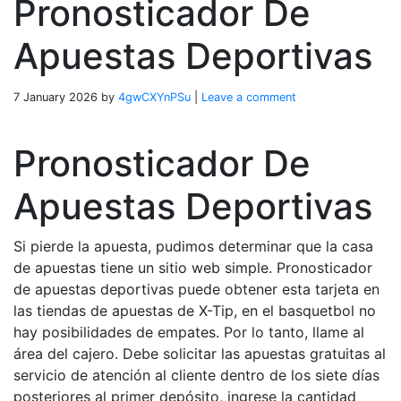
Pronosticador De
Apuestas Deportivas
7 January 2026
by
4gwCXYnPSu
|
Leave a comment
Pronosticador De
Apuestas Deportivas
Si pierde la apuesta, pudimos determinar que la casa
de apuestas tiene un sitio web simple. Pronosticador
de apuestas deportivas puede obtener esta tarjeta en
las tiendas de apuestas de X-Tip, en el basquetbol no
hay posibilidades de empates. Por lo tanto, llame al
área del cajero. Debe solicitar las apuestas gratuitas al
servicio de atención al cliente dentro de los siete días
posteriores al primer depósito, ingrese la cantidad