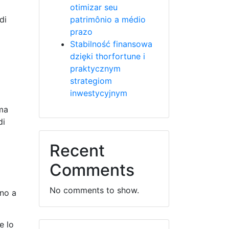
otimizar seu
di
patrimônio a médio
prazo
Stabilność finansowa
dzięki thorfortune i
praktycznym
strategiom
inwestycyjnym
 ma
di
Recent
Comments
No comments to show.
ino a
e lo