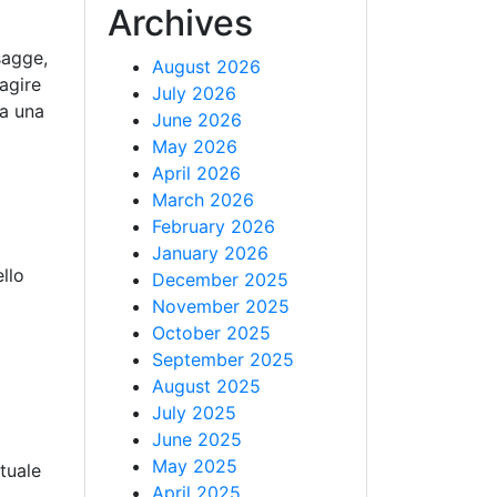
Archives
sagge,
August 2026
agire
July 2026
ra una
June 2026
May 2026
April 2026
March 2026
February 2026
January 2026
llo
December 2025
November 2025
October 2025
September 2025
August 2025
July 2025
June 2025
May 2025
tuale
April 2025