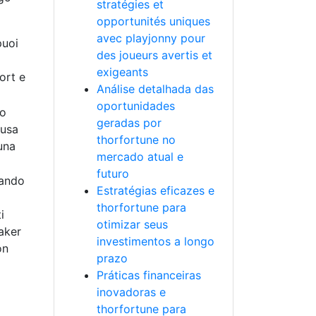
stratégies et
opportunités uniques
avec playjonny pour
puoi
des joueurs avertis et
exigeants
ort e
Análise detalhada das
oportunidades
to
geradas por
ausa
thorfortune no
 una
mercado atual e
futuro
rando
Estratégias eficazes e
thorfortune para
i
otimizar seus
aker
investimentos a longo
on
prazo
Práticas financeiras
inovadoras e
thorfortune para