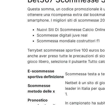
Questa somma, un codice promozionale è un
ottenere una ricompensa extra dal bookmake
smartphone. I migliori siti di scommesse 20
Nuovi Siti Di Scommesse Calcio Onlin
Scommesse digitali juve real
Scommessa mondiale costruttori f1
Terrybet scommesse sportive 100 euros bonu
anche aver preso tutte le precauzioni di si
gioco libero, seleziona il pulsante Tutto calc
E-scommesse
Scommessa testa a tes
sportiva definizione
Netbet è un sito di gio
Scommesse
leader in Italia per qu
metodo delle x
1.
Pronostico
In campionato ha subi