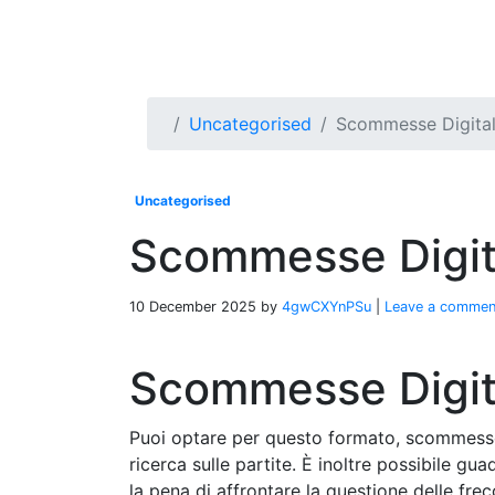
Uncategorised
Scommesse Digital
Uncategorised
Scommesse Digita
10 December 2025
by
4gwCXYnPSu
|
Leave a commen
Scommesse Digita
Puoi optare per questo formato, scommesse 
ricerca sulle partite. È inoltre possibile 
la pena di affrontare la questione delle fr