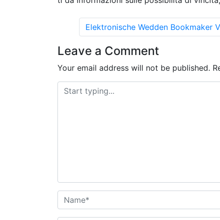
ti dà informazioni sulle possibilità di vinci
Elektronische Wedden Bookmaker V
Leave a Comment
Your email address will not be published.
R