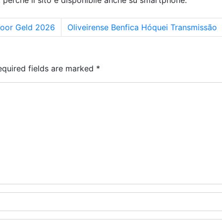
ta, perché il sito è disponibile anche su smartphone.
oor Geld 2026
Oliveirense Benfica Hóquei Transmissão
equired fields are marked
*