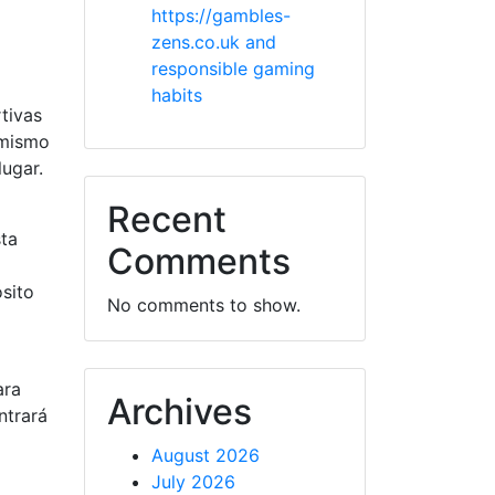
https://gambles-
zens.co.uk and
responsible gaming
habits
tivas
 mismo
lugar.
Recent
sta
Comments
ósito
No comments to show.
ara
Archives
ntrará
August 2026
July 2026