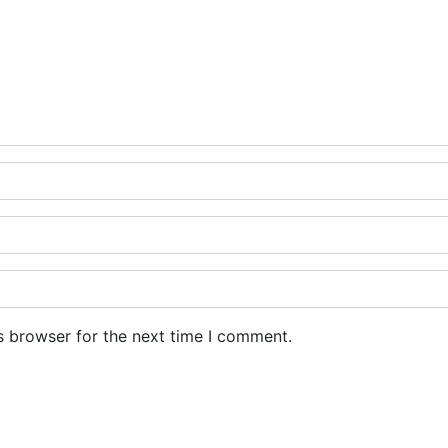
s browser for the next time I comment.