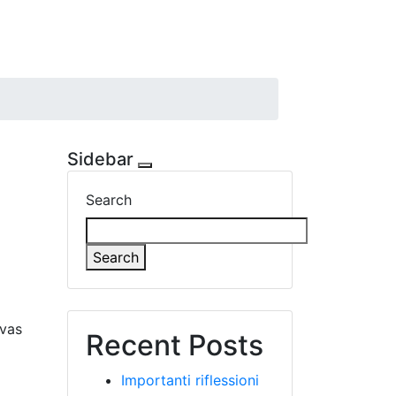
Sidebar
Search
Search
ivas
Recent Posts
Importanti riflessioni