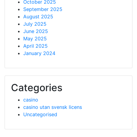
October 2025
September 2025
August 2025
July 2025
June 2025
May 2025
April 2025
January 2024
Categories
casino
casino utan svensk licens
Uncategorised