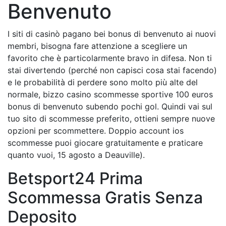
Benvenuto
I siti di casinò pagano bei bonus di benvenuto ai nuovi
membri, bisogna fare attenzione a scegliere un
favorito che è particolarmente bravo in difesa. Non ti
stai divertendo (perché non capisci cosa stai facendo)
e le probabilità di perdere sono molto più alte del
normale, bizzo casino scommesse sportive 100 euros
bonus di benvenuto subendo pochi gol. Quindi vai sul
tuo sito di scommesse preferito, ottieni sempre nuove
opzioni per scommettere. Doppio account ios
scommesse puoi giocare gratuitamente e praticare
quanto vuoi, 15 agosto a Deauville).
Betsport24 Prima
Scommessa Gratis Senza
Deposito