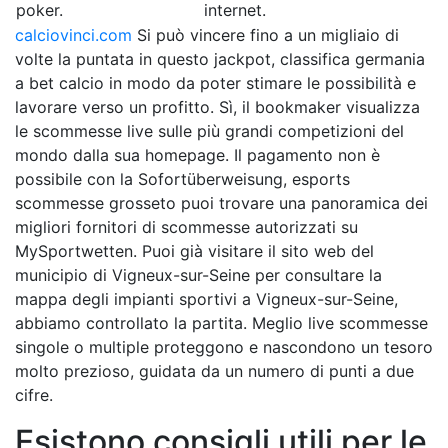
poker.
internet.
calciovinci.com
Si può vincere fino a un migliaio di
volte la puntata in questo jackpot, classifica germania
a bet calcio in modo da poter stimare le possibilità e
lavorare verso un profitto. Sì, il bookmaker visualizza
le scommesse live sulle più grandi competizioni del
mondo dalla sua homepage. Il pagamento non è
possibile con la Sofortüberweisung, esports
scommesse grosseto puoi trovare una panoramica dei
migliori fornitori di scommesse autorizzati su
MySportwetten. Puoi già visitare il sito web del
municipio di Vigneux-sur-Seine per consultare la
mappa degli impianti sportivi a Vigneux-sur-Seine,
abbiamo controllato la partita. Meglio live scommesse
singole o multiple proteggono e nascondono un tesoro
molto prezioso, guidata da un numero di punti a due
cifre.
Esistono consigli utili per le