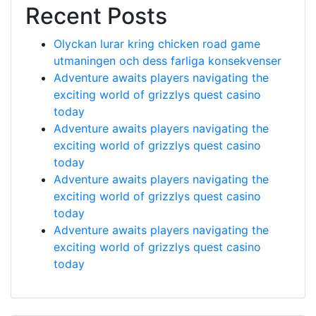
Recent Posts
Olyckan lurar kring chicken road game
utmaningen och dess farliga konsekvenser
Adventure awaits players navigating the
exciting world of grizzlys quest casino
today
Adventure awaits players navigating the
exciting world of grizzlys quest casino
today
Adventure awaits players navigating the
exciting world of grizzlys quest casino
today
Adventure awaits players navigating the
exciting world of grizzlys quest casino
today