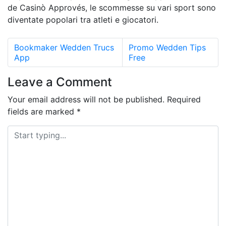
de Casinò Approvés, le scommesse su vari sport sono
diventate popolari tra atleti e giocatori.
Bookmaker Wedden Trucs
Promo Wedden Tips
App
Free
Leave a Comment
Your email address will not be published.
Required
fields are marked
*